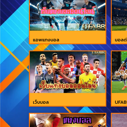
แอพแทงบอล
บอลต
เว็บบอล
UFAB