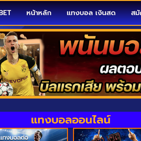
BET
หน้าหลัก
แทงบอล เงินสด
สม
แทงบอลออนไลน์