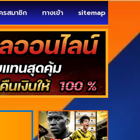
ัครสมาชิก
ทางเข้า
sitemap