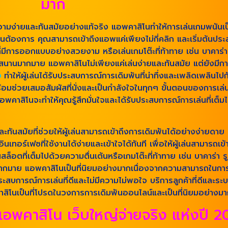
มาก
วามง่ายและทันสมัยอย่างแท้จริง แอพคาสิโนทำให้การเล่นเกมพนันเป็
่นต้องการ คุณสามารถเข้าถึงแอพแค่เพียงไม่กี่คลิก และเริ่มต้นปร
อตที่มีการออกแบบอย่างสวยงาม หรือเล่นเกมโต๊ะที่ท้าทาย เช่น บาคาร่า
กสนานมากมาย แอพคาสิโนไม่เพียงแค่เล่นง่ายและทันสมัย แต่ยังมีการ
ง
ทำให้ผู้เล่นได้รับประสบการณ์การเดิมพันที่น่าทึ่งและเพลิดเพลินไป
ร้อมช่วยเสมอสัมผัสที่นั่งและเป็นกำลังใจในทุกๆ ขั้นตอนของการเล่น
แอพคาสิโนจะทำให้คุณรู้สึกมั่นใจและได้รับประสบการณ์การเล่นที่เต็ม
ะทันสมัยที่ช่วยให้ผู้เล่นสามารถเข้าถึงการเดิมพันได้อย่างง่ายดา
ร์เฟซที่ใช้งานได้ง่ายและเข้าใจได้ทันที เพื่อให้ผู้เล่นสามารถเข้าเ
ล็อตที่เต็มไปด้วยความตื่นเต้นหรือเกมโต๊ะที่ท้าทาย เช่น บาคาร่า ร
ากมาย แอพคาสิโนเป็นที่นิยมอย่างมากเนื่องจากความสามารถในการ
บประสบการณ์การเล่นที่ดีและไม่มีความไม่พอใจ บริการลูกค้าที่ดีและร
อพคาสิโนเป็นที่โปรดในวงการการเดิมพันออนไลน์และเป็นที่นิยมอย่างม
พคาสิโน เว็บใหญ่จ่ายจริง แห่งปี 2