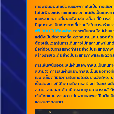
การพนันออนไลน์ผ่านแอพคาสิโนเป็นทางเลือกที
โนไม่เพียงแต่ง่ายและสะดวก แต่ยังเป็นช่องทา
เกมหลากหลายที่น่าสนใจ เช่น สล็อตที่มีการชำระ
มีคุณภาพ เป็นช่องทางที่น่าสนใจในการสร้างราย
ฟรี 300 ไม่ต้องฝาก
การพนันออนไลน์ผ่านแอพค
แต่ยังเป็นช่องทางที่สะดวกสบายและปลอดภัย 
ต้องเสียเวลาในการเดินทางไปที่สถานที่พนันที่ต่
มือที่ช่วยในการสร้างกำไรอย่างมีประสิทธิภาพ 
สร้างรายได้ได้อย่างมีประสิทธิภาพและสะดวกสบ
การเล่นพนันออนไลน์ผ่านแอพคาสิโนเป็นหนทางท
สบายใจ การเล่นผ่านแอพคาสิโนเป็นช่องทางท
เช่น สล็อตที่มีโอกาสในการได้รับรางวัลใหญ่ 
เป็นช่องทางที่มีโอกาสในการสร้างกำไรอย่างมั
สบายและปลอดภัย เนื่องจากคุณสามารถเข้าถึงแ
เว็บไซต์แบบธรรมดา เล่นผ่านแอพคาสิโนยังเป็นท
และสะดวกสบาย