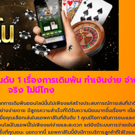
นดับ 1 เรื่องการเดิมพัน ทำเงินง่าย จ่า
จริง ไม่มีโกง
การเดิมพันออนไลน์นั้นไม่เพียงแค่สร้างประสบการณ์การเล่นที่น่าตื
อย่างง่ายดาย มีสูตรความสำเร็จที่ได้รับความนิยมมากขึ้นเรื่อยๆ เนื่
เมื่อคุณเลือกเล่นในแอพคาสิโนที่อันดับ 1 คุณมีโอกาสในการชนะและทำ
ไลน์ในแอพนี้ไม่เพียงแค่ง่ายและสะดวก แต่ยังมีระบบการจ่ายเงินที
รั้งที่คุณชนะ นอกจากนี้ แอพคาสิโนนี้ยังมีการบริการลูกค้าที่ใส่ใจแล