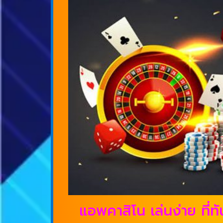
แอพคาสิโน เล่นง่าย ที่