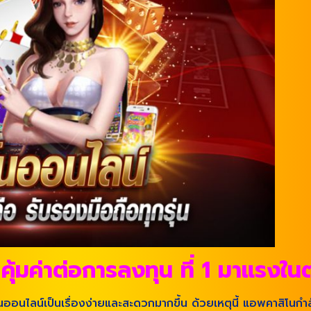
 คุ้มค่าต่อการลงทุน ที่ 1 มาแรงใน
โนออนไลน์เป็นเรื่องง่ายและสะดวกมากขึ้น ด้วยเหตุนี้ แอพคาสิโนกำลั