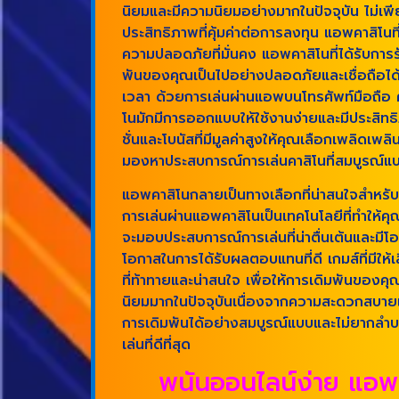
นิยมและมีความนิยมอย่างมากในปัจจุบัน ไม่เพีย
ประสิทธิภาพที่คุ้มค่าต่อการลงทุน แอพคาสิโนที
ความปลอดภัยที่มั่นคง แอพคาสิโนที่ได้รับการรั
พันของคุณเป็นไปอย่างปลอดภัยและเชื่อถือได้
เวลา ด้วยการเล่นผ่านแอพบนโทรศัพท์มือถือ คุ
โนมักมีการออกแบบให้ใช้งานง่ายและมีประสิท
ชั่นและโบนัสที่มีมูลค่าสูงให้คุณเลือกเพลิดเพ
มองหาประสบการณ์การเล่นคาสิโนที่สมบูรณ์
แอพคาสิโนกลายเป็นทางเลือกที่น่าสนใจสำหรับผ
การเล่นผ่านแอพคาสิโนเป็นเทคโนโลยีที่ทำให้
จะมอบประสบการณ์การเล่นที่น่าตื่นเต้นและมีโอ
โอกาสในการได้รับผลตอบแทนที่ดี เกมส์ที่มีให้
ที่ท้าทายและน่าสนใจ เพื่อให้การเดิมพันของค
นิยมมากในปัจจุบันเนื่องจากความสะดวกสบายแล
การเดิมพันได้อย่างสมบูรณ์แบบและไม่ยากลำบา
เล่นที่ดีที่สุด
พนันออนไลน์ง่าย แอพค