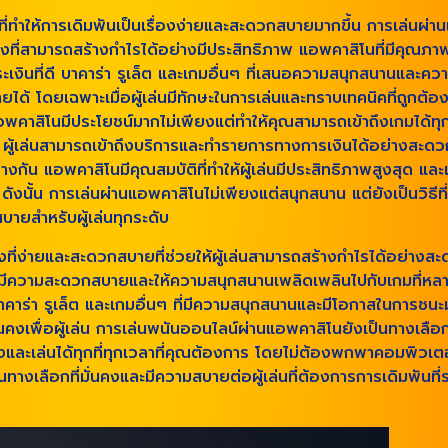
่ทำให้การเดิมพันเป็นเรื่องง่ายและสะดวกสบายมากขึ้น การเล่นผ่า
งที่สามารถสร้างกำไรได้อย่างมีประสิทธิภาพ แอพคาสิโนที่มีคุณภาพ
เงินที่ดี บาคาร่า รูเล็ต และเกมอื่นๆ ที่เสนอความสนุกสนานและความต
ได้ โดยเฉพาะเมื่อผู้เล่นมีทักษะในการเล่นและทราบเทคนิคที่ถูกต้อ
าสิโนมีประโยชน์มากไม่เพียงแต่ทำให้คุณสามารถเข้าถึงเกมได้ทุกท
ผู้เล่นสามารถเข้าถึงบริการและทำรายการทางการเงินได้อย่างสะดว
างกัน แอพคาสิโนมีคุณสมบัติที่ทำให้ผู้เล่นมีประสิทธิภาพสูงสุด และเ
ดังนั้น การเล่นผ่านแอพคาสิโนไม่เพียงแต่สนุกสนาน แต่ยังเป็นวิธีท
ายสำหรับผู้เล่นทุกระดับ
ี่ง่ายและสะดวกสบายที่ช่วยให้ผู้เล่นสามารถสร้างกำไรได้อย่างส
ี่มีความสะดวกสบายและให้ความสนุกสนานเพลิดเพลินไปกับเกมที่ห
บาคาร่า รูเล็ต และเกมอื่นๆ ที่มีความสนุกสนานและมีโอกาสในการชน
่นคงเพื่อผู้เล่น การเล่นพนันออนไลน์ผ่านแอพคาสิโนยังเป็นทางเลือ
ละเล่นได้ทุกที่ทุกเวลาที่คุณต้องการ โดยไม่ต้องพกพาคอมพิวเตอ
างเลือกที่มั่นคงและมีความสบายต่อผู้เล่นที่ต้องการการเดิมพันที่