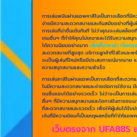
การเล่นพนันผ่านแอพคาสิโนเป็นทางเลือกที่มีค
ง่ายมีความสะดวกสบายและทันสมัยอย่างที่ผู้เล
การเล่นที่น่าตื่นเต้นทันที ไม่ว่าคุณจะเล่นสล็
เกมอื่นๆ ที่ทำให้คุณไม่เหงาและได้รับความสนุ
ได้ความนิยมอย่างมาก
เซ็กซี่บาคาร่า เว็บตร
สะดวกสบายที่สูงสุด บริการลูกค้าที่ใส่ใจและพ
จะเป็นผู้เล่นที่ใหม่หรือมีประสบการณ์มากมาย 
ความสนุกสนานและความสำเร็จ
การเล่นคาสิโนผ่านแอพเป็นทางเลือกที่สะดวกแล
โนมีความสะดวกสบายและง่ายต่อการใช้งาน มีอินเทอ
ตนชื่นชอบได้อย่างรวดเร็ว ไม่ว่าจะเป็นการเล่นส
อื่นๆ ที่มีความสนุกสนานและโอกาสในการชนะม
ที่สะดวกสบายและรวดเร็ว เพื่อให้ผู้เล่นได้รั
เงินที่มีความนิยมก็เป็นเหตุผลหนึ่งที่ทำให้แ
เว็บตรงจาก UFA88S แอ