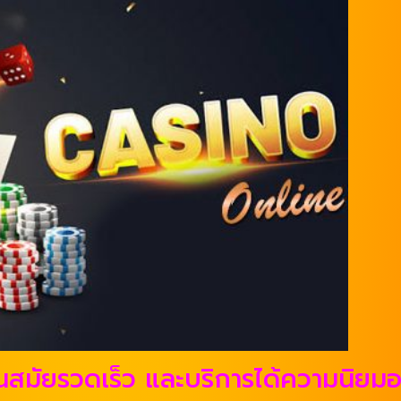
ทันสมัยรวดเร็ว และบริการได้ความนิยมอ