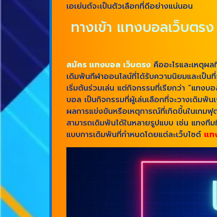
เอเย่นต์จะเป็นตัวเลือกที่ดีอย่างแน่นอน
ทางเข้า แทงบอลเว็บตรง
สมัคร แทงบอล เว็บตรง
คืออะไรและเหตุผลที
เดิมพันกีฬาออนไลน์ที่ได้รับความนิยมและเป็นที่รู
เริ่มต้นร่วมเล่น แต่กิจกรรมที่เรียกว่า “แทง
บอล เป็นกิจกรรมที่ผู้เล่นเลือกที่จะวางเดิม
ผลการแข่งขันหรือเหตุการณ์ที่เกิดขึ้นในเกมฟุต
สามารถเดิมพันได้ในหลายรูปแบบ เช่น แทงทีมท
แบบการเดิมพันที่กำหนดโดยแต่ละเว็บไซต์
แท