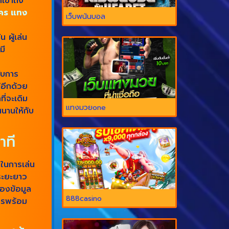
เข้าถึง
ัคร แทง
เว็บพนันบอล
 ผู้เล่น
มี
ับการ
้อีกด้วย
ี่จะเดิม
แทงมวยone
นานให้กับ
าที
นในการเล่น
นระยะยาว
ของข้อมูล
888casino
ครพร้อม