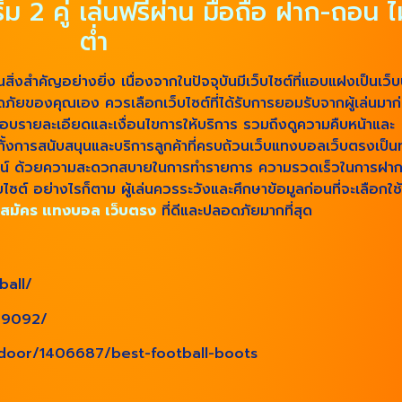
 2 คู่ เล่นฟรีผ่าน มือถือ ฝาก-ถอน ไม่
ต่ำ
็นสิ่งสำคัญอย่างยิ่ง เนื่องจากในปัจจุบันมีเว็บไซต์ที่แอบแฝงเป็นเว
ภัยของคุณเอง ควรเลือกเว็บไซต์ที่ได้รับการยอมรับจากผู้เล่นมาก
บรายละเอียดและเงื่อนไขการให้บริการ รวมถึงดูความคืบหน้าและ
้งการสนับสนุนและบริการลูกค้าที่ครบถ้วนเว็บแทงบอลเว็บตรงเป็นท
ไลน์ ด้วยความสะดวกสบายในการทำรายการ ความรวดเร็วในการฝาก
์ อย่างไรก็ตาม ผู้เล่นควรระวังและศึกษาข้อมูลก่อนที่จะเลือกใช
สมัคร แทงบอล เว็บตรง
ที่ดีและปลอดภัยมากที่สุด
ball/
49092/
tdoor/1406687/best-football-boots