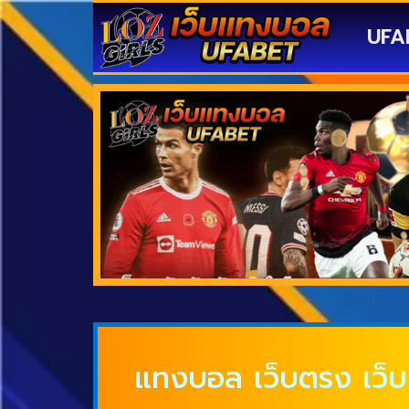
UFA
แทงบอล เว็บตรง เว็บ