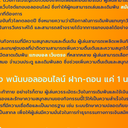
้วยการเจริญเติบโตของเทคโนโลยีและอินเทอร์เน็ต ผู้เล่นสามารถ
ว็บไซต์แทงบอลออนไลน์ ซึ่งทำให้ผู้คนสามารถเล่นและเดิมพัน
สม
าที่ต้องการ
ขันทั่วโลกตลอดปี ซึ่งหมายความว่ามีโอกาสในการเดิมพันแทบทุกวัน
้ในการวิเคราะห์ได้ และสามารถสร้างรายได้จากการแทงบอลได้อย่าง
นกิจกรรมที่มีความสนุกสนานและตื่นเต้น ผู้เล่นสามารถเพลิดเพลินก
ละเกมฟุตบอลที่น่าติดตามสามารถเพิ่มความตื่นเต้นและความสนุกได
มีตลาดเดิมพัน
แทงบอล เว็บตรง
ที่หลากหลาย ผู้เล่นสามารถเลือกท
เสมอ จำนวนประตู และเดิมพันสด ซึ่งช่วยเพิ่มความตื่นเต้นและสนุกส
 พนันบอลออนไลน์ ฝาก-ถอน แค่ 1 น
้าทาย อย่างไรก็ตาม ผู้เล่นควรระมัดระวังในการเดิมพันและใช้เงิ
ตนเองและรักษาความสนุกสนานของกิจกรรมนี้ไว้ให้เป็นความสำเร็จใ
ารที่มีความเชื่อถือและเป็นมาตรฐาน เช่น ระบบรักษาความปลอดภัย
เป็นสากล เพื่อให้ผู้เล่นมีความมั่นใจในการทำธุรกรรมทางการเงิน
สมั