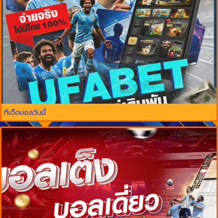
ทีเด็ดบอลวันนี้