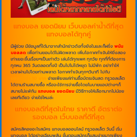
แทงบอล ยอดนิยม
เว็บบอลค่าน้ำดีที่สุด
แทงบอลได้ทุกคู่
มีผู้ช่วย มีข้อมูลที่ได้มาจากสำนักข่าวดังทั้งยังในและก็ฝรั่ง
พนัน
บอลสด
เพื่อท่านยอมได้ไม่ผิดพลาด เพิ่มโอกาศทำเงินให้ยิ่งสอง
เท่าเยอะขึ้นเรื่อยๆเป็นเท่าตัว เล่นได้ทุกเพศ ทุกวัย ทุกที่ที่ต้องการ
ทุกหน 365 วันตลอดทั้งปี เป็นไปไม่ได้หยุด ไม่มีพัก อย่าทำให้
เวลาผ่านไปโดยท่านพลาด โอกาศทำเงินทุกๆวินาที ไปกับ
แทง
บอลขั้นต่ำ 10 บาท
ง่ายเพียงแค่ท่านซื้อบัตรเงินสด ทรูวอลเล็ต
ได้ตามร้านสบายซื้อ หรือจะใช้การจ่ายซื้อโดยโมบายแอปต่างๆก็
สบายไม่แพ้กัน
แทงบอล ยอดนิยม
มีวิธีทางให้เลือกมากไม่น้อย
เลยทีเดียว ง่ายใช่ไหมล่ะ
แทงบอลดีที่สุดในไทย ราคาดี อัตราต่อ
รองบอล เว็บบอลที่ดีที่สุด
สมัครสิคอยอะไร
สมัคร แทงบอลออนไลน์ ทรูวอลเล็ต วันนี้ เริ่ม
แทงบอล ได้อย่างเฉียบพลัน ขั้นตอนสมัครก็แสนง่ายมากเพียง