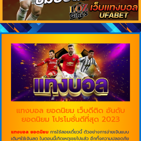
แทงบอล ยอดนิยม
เว็บดีติด อันดับ
ยอดนิยม โปรโมชั่นดีที่สุด 2023
แทงบอล ยอดนิยม
การใช้สอยเดี๋ยวนี้ ตัวอย่างการจ่ายเงินแบบ
เดิมๆใช้เงินสด ในตอนนี้เกิดเหตุเชยไปแล้ว อีกทั้งความปลอดภัย