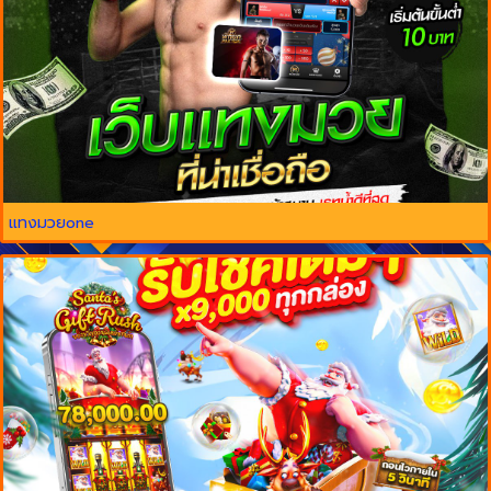
แทงมวยone