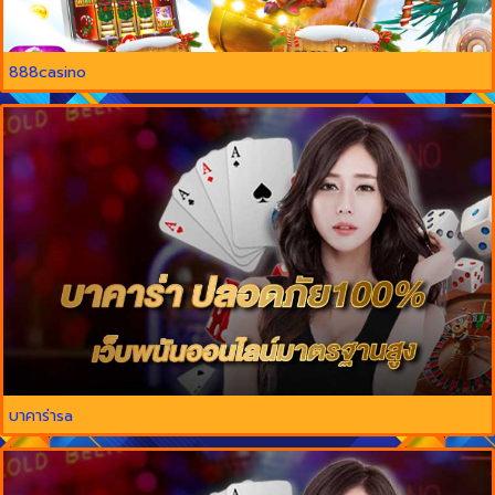
888casino
บาคาร่าsa