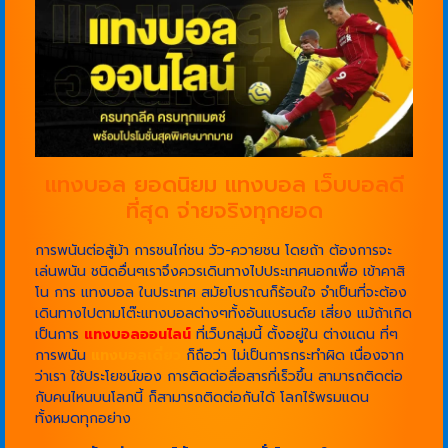
แทงบอล ยอดนิยม
แทงบอล เว็บบอลดี
ที่สุด จ่ายจริงทุกยอด
การพนันต่อสู้ม้า การชนไก่ชน วัว-ควายชน โดยถ้า ต้องการจะ
เล่นพนัน ชนิดอื่นๆเราจึงควรเดินทางไปประเทศนอกเพื่อ เข้าคาสิ
โน การ แทงบอล ในประเทศ สมัยโบราณก็ร้อนใจ จำเป็นที่จะต้อง
เดินทางไปตามโต๊ะแทงบอลต่างๆทั้งอันแบรนด์ย เสี่ยง แม้ถ้าเกิด
เป็นการ
แทงบอลออนไลน์
ที่เว็บกลุ่มนี้ ตั้งอยู่ใน ต่างแดน ที่ๆ
การพนัน
แทงบอลเดี่ยว
ก็ถือว่า ไม่เป็นการกระทำผิด เนื่องจาก
ว่าเรา ใช้ประโยชน์ของ การติดต่อสื่อสารที่เร็วขึ้น สามารถติดต่อ
กับคนไหนบนโลกนี้ ก็สามารถติดต่อกันได้ โลกไร้พรมแดน
ทั้งหมดทุกอย่าง