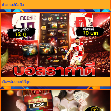
ข่าวเกมส์มือถือ
เว็บพนันบอลดีที่สุด