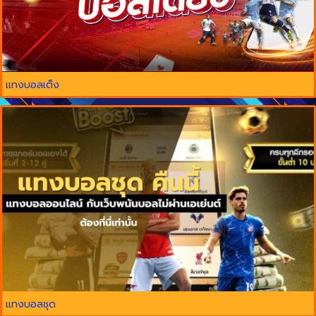
แทงบอลเต็ง
แทงบอลชุด