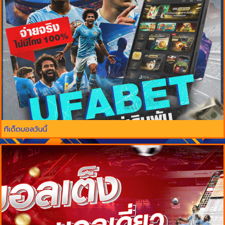
ทีเด็ดบอลวันนี้