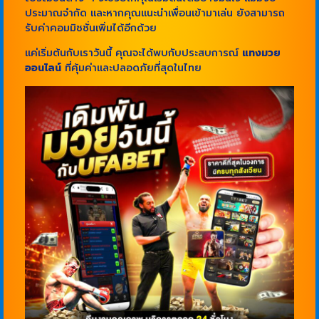
ประมาณจำกัด และหากคุณแนะนำเพื่อนเข้ามาเล่น ยังสามารถ
รับค่าคอมมิชชั่นเพิ่มได้อีกด้วย
แค่เริ่มต้นกับเราวันนี้ คุณจะได้พบกับประสบการณ์
แทงมวย
ออนไลน์
ที่คุ้มค่าและปลอดภัยที่สุดในไทย