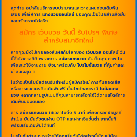
สุดท้าย อย่าลืมบริหารงบประมาณและวางแผนก่อนเดิมพัน
เสมอ เพื่อให้การ
แทงมวยออนไลน์
ของคุณเป็นไปอย่างยั่งยืน
และสร้างรายได้จริง
สมัคร เว็บมวย วันนี้ รับโปรฯ พิเศษ
สำหรับสมาชิกใหม่
หากคุณยังไม่เคยลองสัมผัสกับโลกของ
เว็บมวย
ออนไลน์ วัน
นี้คือโอกาสที่ดี เพราะการ
สมัครแทงมวย
กับเว็บคุณภาพ ไม่
เพียงแต่ใช้งานง่าย ยังมาพร้อมกับ
โปรโมชั่นมวย
ที่คุ้มค่าและ
น่าสนใจสุด ๆ
ไม่ว่าจะเป็นโบนัสต้อนรับสำหรับผู้สมัครใหม่ การคืนยอดเสีย
หรือการแจกเครดิตเดิมพันฟรี เว็บไซต์ของเรามี
โบนัสแทง
มวย
หลากหลายรูปแบบที่คุณสามารถเลือกใช้ได้ตามสไตล์การ
เดิมพันของตนเอง
การ
สมัครแทงมวย
ใช้เวลาไม่ถึง 5 นาที เพียงกรอกข้อมูลที่
จำเป็น ยืนยันตัวตนผ่าน OTP และฝากเงินขั้นต่ำ จากนั้นก็
พร้อมเริ่มเดิมพันได้ทันที
โปรโมชั่นต่าง ๆ จะช่วยให้คุณเริ่มต้นได้อย่างมั่นใจ แม้มีงบ