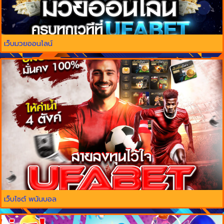
เว็บมวยออนไลน์
เว็บไซต์ พนันบอล