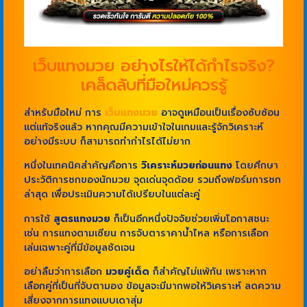
เว็บแทงมวย อย่างไรให้ได้กำไรจริง?
เคล็ดลับที่มือใหม่ควรรู้
สำหรับมือใหม่ การ
เว็บแทงมวย
อาจดูเหมือนเป็นเรื่องซับซ้อน
แต่แท้จริงแล้ว หากคุณมีความเข้าใจในเกมและรู้จักวิเคราะห์
อย่างมีระบบ ก็สามารถทำกำไรได้ไม่ยาก
หนึ่งในเทคนิคสำคัญคือการ
วิเคราะห์มวยก่อนแทง
โดยศึกษา
ประวัติการชกของนักมวย จุดเด่นจุดด้อย รวมถึงฟอร์มการชก
ล่าสุด เพื่อประเมินความได้เปรียบในแต่ละคู่
การใช้
สูตรแทงมวย
ก็เป็นอีกหนึ่งปัจจัยช่วยเพิ่มโอกาสชนะ
เช่น การแทงตามเซียน การจับตาราคาน้ำไหล หรือการเลือก
เล่นเฉพาะคู่ที่มีข้อมูลชัดเจน
อย่าลืมว่าการเลือก
มวยคู่เด็ด
ก็สำคัญไม่แพ้กัน เพราะหาก
เลือกคู่ที่เป็นที่จับตามอง ข้อมูลจะมีมากพอให้วิเคราะห์ ลดความ
เสี่ยงจากการแทงแบบเดาสุ่ม