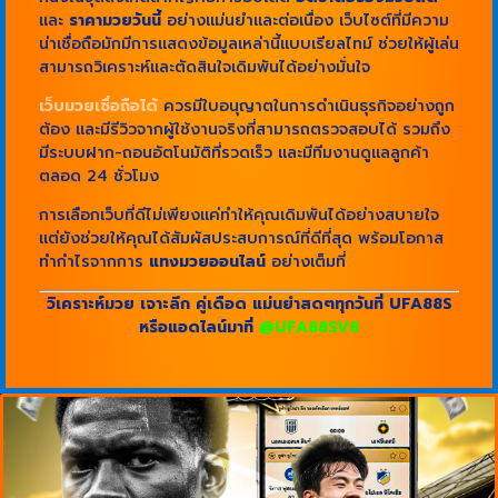
และ
ราคามวยวันนี้
อย่างแม่นยำและต่อเนื่อง เว็บไซต์ที่มีความ
น่าเชื่อถือมักมีการแสดงข้อมูลเหล่านี้แบบเรียลไทม์ ช่วยให้ผู้เล่น
สามารถวิเคราะห์และตัดสินใจเดิมพันได้อย่างมั่นใจ
เว็บมวยเชื่อถือได้
ควรมีใบอนุญาตในการดำเนินธุรกิจอย่างถูก
ต้อง และมีรีวิวจากผู้ใช้งานจริงที่สามารถตรวจสอบได้ รวมถึง
มีระบบฝาก-ถอนอัตโนมัติที่รวดเร็ว และมีทีมงานดูแลลูกค้า
ตลอด 24 ชั่วโมง
การเลือกเว็บที่ดีไม่เพียงแค่ทำให้คุณเดิมพันได้อย่างสบายใจ
แต่ยังช่วยให้คุณได้สัมผัสประสบการณ์ที่ดีที่สุด พร้อมโอกาส
ทำกำไรจากการ
แทงมวยออนไลน์
อย่างเต็มที่
วิเคราะห์มวย เจาะลึก คู่เดือด แม่นยำสดๆทุกวันที่ UFA88S
หรือแอดไลน์มาที่
@UFA88SV8