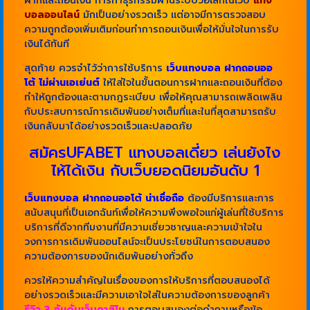
ฝากและถอนเงิน การทำธุรกรรมผ่านระบบวอเลทในเว็บ
แทง
บอลออนไลน์
มักเป็นอย่างรวดเร็ว แต่อาจมีการตรวจสอบ
ความถูกต้องเพิ่มเติมก่อนทำการถอนเงินเพื่อให้มั่นใจในการรับ
เงินได้ทันที
สุดท้าย ควรจำไว้ว่าการใช้บริการ
เว็บแทงบอล ฝากถอนออ
โต้
ไม่ผ่านเอเย่นต์
ให้ใส่ใจในขั้นตอนการฝากและถอนเงินที่ต้อง
ทำให้ถูกต้องและตามกฎระเบียบ เพื่อให้คุณสามารถเพลิดเพลิน
กับประสบการณ์การเดิมพันอย่างเต็มที่และในที่สุดสามารถรับ
เงินกลับมาได้อย่างรวดเร็วและปลอดภัย
สมัครUFABET แทงบอลเดี่ยว เล่นยังไง
ไห้ได้เงิน กับเว็บยอดนิยมอันดับ 1
เว็บแทงบอล ฝากถอนออโต้ น่าเชื่อถือ
ต้องมีบริการและการ
สนับสนุนที่เป็นเอกฉันท์เพื่อให้ความพึงพอใจแก่ผู้เล่นที่ใช้บริการ
บริการที่ดีจากทีมงานที่มีความเชี่ยวชาญและความเข้าใจใน
วงการการเดิมพันออนไลน์จะเป็นประโยชน์ในการตอบสนอง
ความต้องการของนักเดิมพันอย่างทั่วถึง
ควรให้ความสำคัญในเรื่องของการให้บริการที่ตอบสนองได้
อย่างรวดเร็วและมีความเอาใจใส่ในความต้องการของลูกค้า
รีวิว 3 อันดับเว็บคาสิโน
การตอบสนองต่อคำถามหรือข้อ