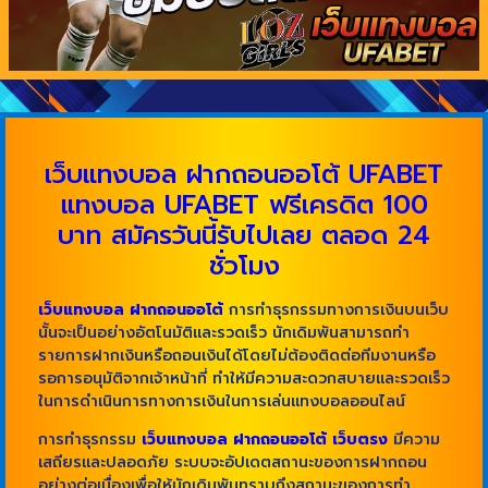
เว็บแทงบอล ฝากถอนออโต้ UFABET
แทงบอล UFABET ฟรีเครดิต 100
บาท สมัครวันนี้รับไปเลย ตลอด 24
ชั่วโมง
เว็บแทงบอล ฝากถอนออโต้
การทำธุรกรรมทางการเงินบนเว็บ
นั้นจะเป็นอย่างอัตโนมัติและรวดเร็ว นักเดิมพันสามารถทำ
รายการฝากเงินหรือถอนเงินได้โดยไม่ต้องติดต่อทีมงานหรือ
รอการอนุมัติจากเจ้าหน้าที่ ทำให้มีความสะดวกสบายและรวดเร็ว
ในการดำเนินการทางการเงินในการเล่นแทงบอลออนไลน์
การทำธุรกรรม
เว็บแทงบอล ฝากถอนออโต้ เว็บตรง
มีความ
เสถียรและปลอดภัย ระบบจะอัปเดตสถานะของการฝากถอน
อย่างต่อเนื่องเพื่อให้นักเดิมพันทราบถึงสถานะของการทำ