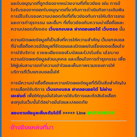
และใบอนุญาตที่ถูกต้องจากหน่วยงานที่เกี่ยวข้อง เช่น การมี
ใบรับรองจากออกใบอนุญาตเกี่ยวกับการดำเนินกิจการเดิมพัน
การมีใบรับรองความปลอดภัยที่เกี่ยวข้องกับการให้บริการเกม
และการทำธุรกรรม และอื่นๆ ที่เกี่ยวข้องกับความน่าเชื่อถือและ
ความปลอดภัยของ
เว็บแทงบอล ฝากถอนออโต้
เว็บตรง
นั้น
ความเปิดเผยข้อมูลก็เป็นสิ่งที่ควรให้ความสำคัญ เว็บแทงบอล
ที่น่าเชื่อถือควรมีข้อมูลที่ชัดเจนและเปิดเผยในเรื่องของเงื่อนไข
การใช้บริการ รายละเอียดของโบนัสและโปรโมชั่น นโยบาย
ความเปิดเผยข้อมูลส่วนบุคคล และเงื่อนไขการทำธุรกรรม เพื่อ
ให้ผู้เล่นสามารถทำความเข้าใจและเห็นภาพรวมของการให้
บริการที่เว็บแทงบอลนั้นให้
การมีความน่าเชื่อถือและความเปิดเผยข้อมูลที่ดีเป็นสิ่งสำคัญใน
การเลือกใช้บริการ
เว็บแทงบอล ฝากถอนออโต้
ไม่ผ่าน
เอเย่นต์
เพื่อให้คุณมั่นใจในการใช้บริการและตัดสินใจเลือก
ลงทุนในเว็บนั้นได้อย่างมั่นใจและปลอดภัย
สอบถามข้อมูลเพิ่มเติมได้ที่
>>>>> Line
@UFA88SV8
อ้างอิงแหล่งที่มา