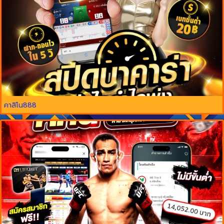
คาสิโน888