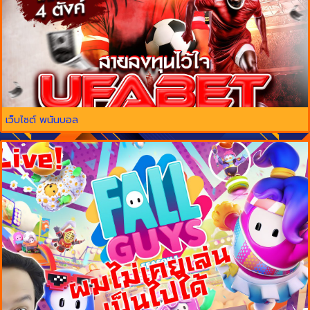
เว็บไซต์ พนันบอล