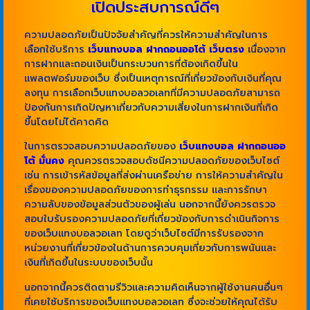
เปิดประสบการณ์ดีๆ
ความปลอดภัยเป็นปัจจัยสำคัญที่ควรให้ความสำคัญในการ
เลือกใช้บริการ
เว็บแทงบอล ฝากถอนออโต้
เว็บตรง
เนื่องจาก
การฝากและถอนเงินเป็นกระบวนการที่ต้องเกิดขึ้นใน
แพลตฟอร์มของเว็บ ซึ่งเป็นเหตุการณ์ที่เกี่ยวข้องกับเงินที่คุณ
ลงทุน การเลือกเว็บแทงบอลวอเลทที่มีความปลอดภัยสามารถ
ป้องกันการเกิดปัญหาเกี่ยวกับความเสี่ยงในการฝากเงินที่เกิด
ขึ้นโดยไม่ได้คาดคิด
ในการตรวจสอบความปลอดภัยของ
เว็บแทงบอล ฝากถอนออ
โต้
มั่นคง
คุณควรตรวจสอบดัชนีความปลอดภัยของเว็บไซต์
เช่น การเข้ารหัสข้อมูลที่ส่งผ่านเครือข่าย การให้ความสำคัญใน
เรื่องของความปลอดภัยของการทำธุรกรรม และการรักษา
ความลับของข้อมูลส่วนตัวของผู้เล่น นอกจากนี้ยังควรตรวจ
สอบใบรับรองความปลอดภัยที่เกี่ยวข้องกับการดำเนินกิจการ
ของเว็บแทงบอลวอเลท โดยดูว่าเว็บไซต์มีการรับรองจาก
หน่วยงานที่เกี่ยวข้องในด้านการควบคุมเกี่ยวกับการพนันและ
เงินที่เกิดขึ้นในระบบของเว็บนั้น
นอกจากนี้ควรติดตามรีวิวและความคิดเห็นจากผู้ใช้งานคนอื่นๆ
ที่เคยใช้บริการของเว็บแทงบอลวอเลท ซึ่งจะช่วยให้คุณได้รับ