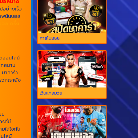
บอลน้ำดี
ปอย่างเร็ว
การพนันบอล
อล ครึ่ง
คาสิโน888
อลออนไลน์
นุกสนาน
า บาคาร่า
็พวกเรายัง
เว็บแทงมวย
แบบ
ที่มี
ามใส่ใจกับ
อนไลน์