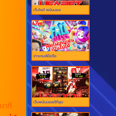
เว็บไซต์ พนันบอล
ข่าวเกมส์มือถือ
เว็บพนันบอลดีที่สุด
นาที