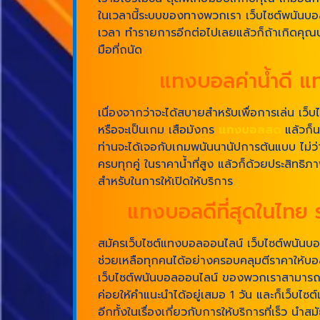
ในเวลานี้ระบบของทางพวกเรา เว็บไซต์พนันบอล 
เวลา ทำรายการอีกต่อไปเลยแล้วก็ถ้าเกิดคุณ
มือที่ถนัด
แทงบอลค่าน้ำดี แท
เนื่องจากว่าจะได้สบายสำหรับเพื่อการเล่น เว็บ
หรือจะเป็นเกม เสือมังกร
แทงบอลสด
แล้วก็
ท่านจะได้เจอกับเกมพนันนานัปการต้นแบบ ไม่ว
ครบทุกคู่ ในราคาน้ำที่สูง แล้วก็ด้วยประสิ
สำหรับในการให้เปิดให้บริการ
แทงบอลดีที่สุดในไทย ร
สมัครเว็บไซต์แทงบอลออนไลน์ เว็บไซต์พนันบอ
ช่วยเหลือทุกคนได้อย่างครอบคลุม
ตีราคาให้บอล
เว็บไซต์พนันบอลออนไลน์ ของพวกเราสามารถพ
ค่อยให้คำแนะนำได้อยู่เสมอ 1 วัน และก็เว็บไซต
อีกทั้งในเรื่องเกี่ยวกับการให้บริการที่เร็ว นำสม