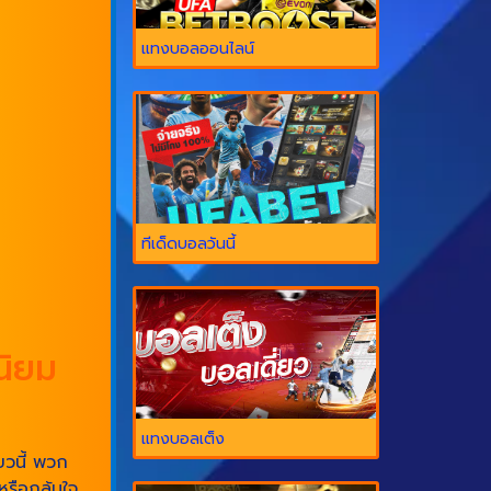
แทงบอลออนไลน์
ทีเด็ดบอลวันนี้
นิยม
แทงบอลเต็ง
ยวนี้ พวก
หรือกลุ้มใจ