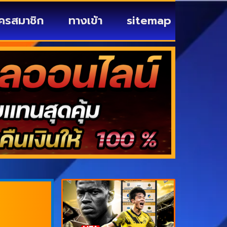
ัครสมาชิก
ทางเข้า
sitemap