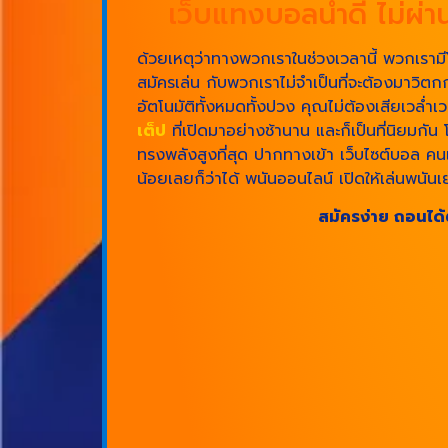
เว็บแทงบอลน้ำดี
ไม่ผ่
ด้วยเหตุว่าทางพวกเราในช่วงเวลานี้ พวกเรามี
สมัครเล่น กับพวกเราไม่จำเป็นที่จะต้องมาวิต
อัตโนมัติทั้งหมดทั้งปวง คุณไม่ต้องเสียเวล่
เต็ป
ที่เปิดมาอย่างช้านาน และก็เป็นที่นิยมกัน โ
ทรงพลังสูงที่สุด ปากทางเข้า เว็บไซต์บอล คนเล
น้อยเลยก็ว่าได้ พนันออนไลน์ เปิดให้เล่นพนันเ
สมัครง่าย ถอนได