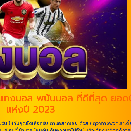
บแทงบอล พนันบอล ที่ดีที่สุด ยอด
แห่งปี 2023
ชั่น ให้กับคุณได้เลือกรับ ตามอยากเลย ด้วยเหตุว่าทางพวกเราเดี๋
 ผู้เล่นที่เข้ามาสมัครเล่น กับพวกเราไม่จำเป็นที่จะต้องมาวิตกกังวล