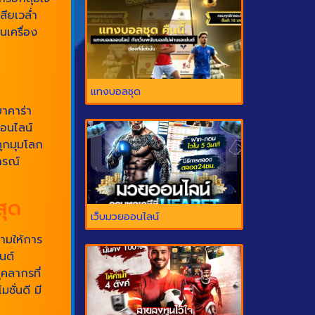
สียเวล่ำ
เครื่อง
แทงบอลชุด
บาคาร่า
ออนไลน์
ทุกมุมโลก
ารณ์
สุด
เว็บมวยออนไลน์
ามให้การ
นต์
บุคลากรที่
ชั่นดี มี