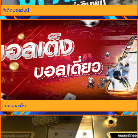
ทีเด็ดบอลวันนี้
แทงบอลเต็ง