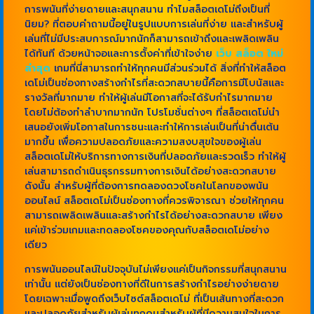
การพนันที่ง่ายดายและสนุกสนาน ทำไมสล็อตเดโม่ถึงเป็นที่
นิยม? ที่ตอบคำถามนี้อยู่ในรูปแบบการเล่นที่ง่าย และสำหรับผู้
เล่นที่ไม่มีประสบการณ์มากนักก็สามารถเข้าถึงและเพลิดเพลิน
ได้ทันที ด้วยหน้าจอและการตั้งค่าที่เข้าใจง่าย
เว็บ สล็อต ใหม่
ล่าสุด
เกมที่นี่สามารถทำให้ทุกคนมีส่วนร่วมได้ สิ่งที่ทำให้สล็อต
เดโม่เป็นช่องทางสร้างกำไรที่สะดวกสบายนี้คือการมีโบนัสและ
รางวัลที่มากมาย ทำให้ผู้เล่นมีโอกาสที่จะได้รับกำไรมากมาย
โดยไม่ต้องทำลำบากมากนัก โปรโมชั่นต่างๆ ที่สล็อตเดโม่นำ
เสนอยังเพิ่มโอกาสในการชนะและทำให้การเล่นเป็นที่น่าตื่นเต้น
มากขึ้น เพื่อความปลอดภัยและความสงบสุขใจของผู้เล่น
สล็อตเดโม่ให้บริการทางการเงินที่ปลอดภัยและรวดเร็ว ทำให้ผู้
เล่นสามารถดำเนินธุรกรรมทางการเงินได้อย่างสะดวกสบาย
ดังนั้น สำหรับผู้ที่ต้องการทดลองดวงโชคในโลกของพนัน
ออนไลน์ สล็อตเดโม่เป็นช่องทางที่ควรพิจารณา ช่วยให้ทุกคน
สามารถเพลิดเพลินและสร้างกำไรได้อย่างสะดวกสบาย เพียง
แค่เข้าร่วมเกมและทดลองโชคของคุณกับสล็อตเดโม่อย่าง
เดียว
การพนันออนไลน์ในปัจจุบันไม่เพียงแค่เป็นกิจกรรมที่สนุกสนาน
เท่านั้น แต่ยังเป็นช่องทางที่ดีในการสร้างกำไรอย่างง่ายดาย
โดยเฉพาะเมื่อพูดถึงเว็บไซต์สล็อตเดโม่ ที่เป็นเส้นทางที่สะดวก
และปลอดภัยสำหรับผู้เล่นทุกคนสำหรับผู้ที่มีความสนใจในการ