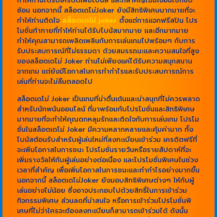
ทำให้ท่านได้รับเครดิตเพิ่มโบนัส และที่สำคัญไม่มีเงื่อนไขที่ซับ
ซ้อน นอกจากนี้ สล็อตเดโม่Joker ยังมีสิทธิพิเศษมากมายที่จะ
ทำให้ท่านติดใจ
สล็อตเดโม่ joker
ตั้งแต่การแจกฟรีสปิน โปร
โมชั่นท้าทายที่ทำให้ท่านได้รับโบนัสมากมาย และอีกมากมาย
ทำให้คุณสามารถเพลิดเพลินกับการเล่นเกมไปพร้อมๆ กับการ
รับประสบการณ์ที่ไม่ธรรมดา ด้วยสมรรถนะและความสนใจที่สูง
ของสล็อตเดโม่ Joker ท่านไม่เพียงแค่ได้รับความสนุกสนาน
จากเกม แต่ยังมีโอกาสในการทำกำไรและรับประสบการณ์การ
เล่นที่ท่านจะไม่ลืมตลอดไป
สล็อตเดโม่ Joker เป็นเกมที่น่าตื่นเต้นและน่าสนุกที่ไม่ควรพลาด
สำหรับนักพนันออนไลน์ ที่มาพร้อมกับโปรโมชั่นและสิทธิพิเศษ
มากมายที่จะทำให้คุณตกหลุมรักและติดใจกับการเล่นเกม โปรโม
ชั่นในสล็อตเดโม่ Joker มีความหลากหลายและคุ้มค่ามาก ทั้ง
โบนัสต้อนรับสำหรับผู้เล่นใหม่ที่ลงทะเบียนเข้าร่วม เครดิตฟรีที่
จะเพิ่มโอกาสในการชนะ โปรโมชั่นรายวันหรือรายสัปดาห์ที่จะ
เพิ่มรางวัลให้กับผู้เล่นอย่างต่อเนื่อง และโปรโมชั่นพิเศษในช่วง
เวลาที่สำคัญ เพื่อเพิ่มโอกาสในการชนะและทำกำไรอย่างมากขึ้น
นอกจากนี้ สล็อตเดโม่Joker ยังมอบสิทธิพิเศษต่างๆ ให้กับผู้
เล่นอย่างไม่น้อย ซึ่งอาจประกอบไปด้วยสิทธิ์ในการเข้าร่วม
กิจกรรมพิเศษ ส่วนลดที่น่าสนใจ หรือการเข้าร่วมโปรโมชั่นพิ
เศษที่ไม่ว่าใครจะต้องลงทะเบียนก็สามารถเข้าร่วมได้ ดังนั้น