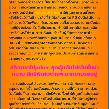
ตอนของการทำรายการเป็นไปอย่างรวดเร็วภายในเวลาเพียง
5 วินาที เมื่อผู้เล่นทำการฝากหรือถอนเงิน ระบบจะดำเนินการ
โดยอัตโนมัติทันที
สล็อตเดโม่ pg
ทำให้คุณสามารถเริ่มเล่น
หรือใช้เงินได้ทันที ทว่าสิ่งที่ทำให้สล็อตเดโม่ PG นับถือได้ในการ
สร้างรายได้ไม่เพียงแค่ระบบฝากถอนที่สะดวกสบาย แต่ยังเป็น
เกมที่มีรางวัลและโบนัสที่มากมาย ทำให้มีโอกาสในการชนะเงิน
รางวัลใหญ่ได้ง่ายดาย ดังนั้น สำหรับผู้ที่ต้องการหากำไร
อย่างแน่นอนและพร้อมที่จะสนุกสนานในการเล่นเกม สล็อตเด
โม่PG เป็นเส้นทางที่คุณควรพิจารณา ด้วยระบบฝากถอน
อัตโนมัติที่ดีเยี่ยมภายใน 5 วินาทีและโอกาสในการชนะเงิน
รางวัลใหญ่ที่มากมาย ทำให้คุณได้รับประสบการณ์การเล่นที่ดี
และแสนสนุกอย่างแท้จริง
สล็อตเดโม่joker
สุดคุ้มกับโปรโมชั่นมา
กมาย สิทธิพิเศษต่างๆ มากมายรออยู่
การเล่นสล็อตเดโม่ Joker ไม่เพียงแค่การพักผ่อนและความ
สนุกสนานเท่านั้น แต่ยังเสนอประสบการณ์ที่คุ้มค่ามากๆ ด้วย
โปรโมชั่นที่หลากหลายและสิทธิพิเศษที่จะทำให้คุณตื่นเต้นตลอด
เวลา สล็อตเดโม่Joker มีโปรโมชั่นมากมายที่ทำให้คุณรู้สึกว่า
คุ้มค่าทุกครั้งที่ท่านเข้ามาเล่น โบนัสต้อนรับสำหรับผู้เล่นใหม่ ที่