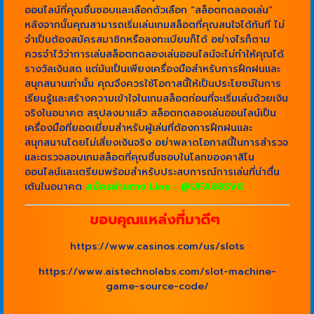
ออนไลน์ที่คุณชื่นชอบและเลือกตัวเลือก “สล็อตทดลองเล่น”
หลังจากนั้นคุณสามารถเริ่มเล่นเกมสล็อตที่คุณสนใจได้ทันที ไม่
จำเป็นต้องสมัครสมาชิกหรือลงทะเบียนก็ได้ อย่างไรก็ตาม
ควรจำไว้ว่าการเล่นสล็อตทดลองเล่นออนไลน์จะไม่ทำให้คุณได้
รางวัลเงินสด แต่มันเป็นเพียงเครื่องมือสำหรับการฝึกฝนและ
สนุกสนานเท่านั้น คุณจึงควรใช้โอกาสนี้ให้เป็นประโยชน์ในการ
เรียนรู้และสร้างความเข้าใจในเกมสล็อตก่อนที่จะเริ่มเล่นด้วยเงิน
จริงในอนาคต สรุปลงมาแล้ว สล็อตทดลองเล่นออนไลน์เป็น
เครื่องมือที่ยอดเยี่ยมสำหรับผู้เล่นที่ต้องการฝึกฝนและ
สนุกสนานโดยไม่เสี่ยงเงินจริง อย่าพลาดโอกาสนี้ในการสำรวจ
และตรวจสอบเกมสล็อตที่คุณชื่นชอบในโลกของคาสิโน
ออนไลน์และเตรียมพร้อมสำหรับประสบการณ์การเล่นที่น่าตื่น
เต้นในอนาคต
สมัครผ่านทาง Line :
@UFA88SV8
ขอบคุณแหล่งที่มาดีๆ
https://www.casinos.com/us/slots
https://www.aistechnolabs.com/slot-machine-
game-source-code/