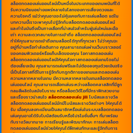
สล็อตทดลองเล่นออนไลน์เป็นหนึ่งในประเภทของเกมพนันที่ได้
รับความนิยมอย่างแพร่หลายในโลกของการเสี่ยงดวงและ
ความโชคดี แม้ว่าคุณอาจจะไม่คุ้นเคยกับการเล่นสล็อต แต่ใน
บทความนี้เราจะพาคุณไปรู้จักกับสล็อตทดลองเล่นออนไลน์
และทำไมมันถึงเป็นทางเลือกที่น่าสนใจสำหรับผู้เล่นใหม่และมือ
เก่า ความสะดวกสบายในการเข้าถึง สล็อตทดลองเล่นออนไลน์
ทำให้คุณสามารถเข้าถึงเกมสล็อตได้ทุกที่ทุกเวลา ไม่ว่าคุณจะ
อยู่ที่บ้านหรือกำลังเดินทาง คุณสามารถเล่นผ่านเว็บบราวเซอร์
ของคอมพิวเตอร์หรือแท็บเล็ตของคุณ โอกาสทดลองเล่น
สล็อตทดลองเล่นออนไลน์ให้คุณโอกาสทดลองเล่นเกมโดยไม่
ต้องเสี่ยงเงิน คุณสามารถเล่นฟรีและไม่ต้องลงทุนด้วยเงินจริง
นี่เป็นโอกาสที่ดีในการรู้จักกับกฎกติกาของเกมและทดลองเล่น
ความหลากหลายในเกม มีความหลากหลายในเกมสล็อตทดลอง
เล่นออนไลน์ คุณสามารถเลือกเล่นระหว่างสล็อตคลาสสิกที่มีลูก
กลมสีผลิตในสมัยโบราณ หรือสล็อตวิดีโอที่มีกราฟิกสวยงาม
และเรื่องราวน่าสนใจ
สล็อตทดลองเล่น jili
โบนัสและรางวัล
สล็อตทดลองเล่นออนไลน์มักมีโบนัสและรางวัลต่างๆ ให้คุณได้
รับ เมื่อคุณลงทะเบียนเป็นสมาชิกหรือเล่นในระบบสล็อตทดลอง
เล่นคุณอาจได้รับโบนัสต้อนรับหรือโปรโมชั่นอื่นๆ ที่มาพร้อม
กับรางวัลมากมาย การเรียนรู้และพัฒนาทักษะ การเล่นสล็อต
ทดลองเล่นออนไลน์ช่วยให้คุณได้ฝึกฝนทักษะและรู้จักกับการ