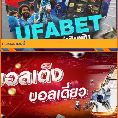
ทีเด็ดบอลวันนี้