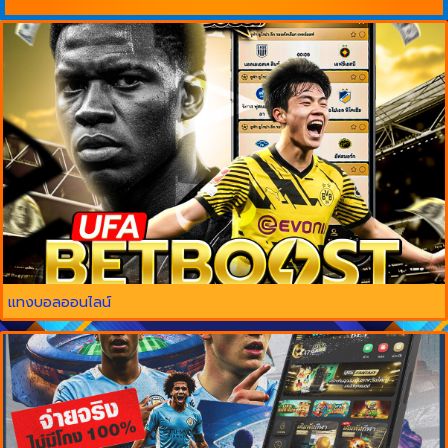
แทงบอลออนไลน์