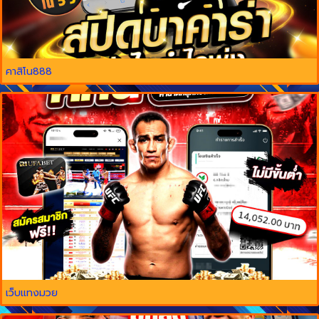
คาสิโน888
เว็บแทงมวย