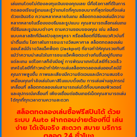
เล่นเกมโดยไม่ต้องลงทุนเงินของคุณเลย นี่คือโอกาสที่ดีในการ
ทดลองเรียนรู้เกมและรู้ว่าเกมใดที่คุณชอบมากที่สุดก่อนที่จะเล่น
ด้วยเงินจริง ความหลากหลายในเกม สล็อตทดลองเล่นมีความ
หลากหลายในเรื่องของธีมและรูปแบบ คุณสามารถเลือกเล่นเกม
ที่มีธีมและรูปแบบต่างๆ ตามความชอบของคุณ เช่น สล็อต
แบบคลาสสิกที่มีผลปังสุดหรูหรา หรือสล็อตที่มีธีมแนวคิวบ์นที่
น่าตื่นเต้น โอกาสในการชนะรางวัลมหาศาล สล็อตทดลองเล่น
ออนไลน์มีรางวัลแจ็คพ็อต (Jackpot) ที่อาจทำให้คุณรวยทันที
แม้ว่าความน่าสนใจในการชนะแจ็คพ็อตจะต่างกันขึ้นอยู่กับเกม
แต่ละเกม แต่โอกาสก็ยังมีอยู่ การพัฒนาเทคโนโลยีที่รวดเร็ว
เทคโนโลยีที่ก้าวหน้าทำให้การเล่นสล็อตทดลองเล่นออนไลน์มี
คุณภาพสูงขึ้น ภาพและเสียงมีความชัดเจนและมีความสมจริง
เหมือนคุณกำลังเล่นในคาสิโนแบบดั้งเดิม การเล่นผ่านอุปกรณ์
เคลื่อนที่ สล็อตทดลองเล่นสามารถเล่นได้ทั้งบนคอมพิวเตอร์
และอุปกรณ์เคลื่อนที่ เพียงเชื่อมต่ออินเทอร์เน็ตคุณสามารถเล่น
ได้ทุกที่ทุกเวลาตามความสะดวก
สล็อตทดลองเล่นซื้อฟรีสปินได้
ด้วย
ระบบ Auto ฝากถอนง่ายต้องที่นี่ เล่น
ง่าย ได้เงินจริง สะดวก สบาย บริการ
ตลอด 24 ชั่วโมง