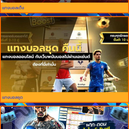
แทงบอลเต็ง
แทงบอลชุด