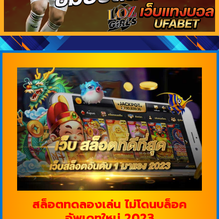
สล็อตทดลองเล่น ไม่โดนบล็อค
อัพเดทใหม่ 2023