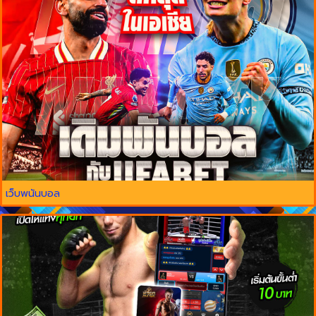
เว็บพนันบอล