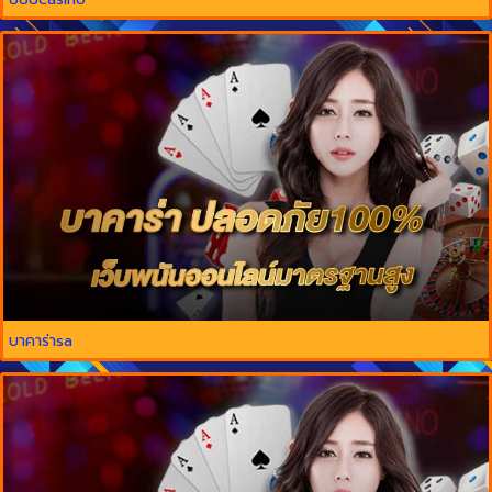
บาคาร่าsa