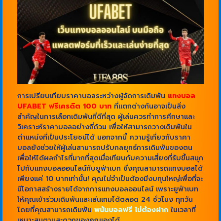
การเปรียบเทียบราคาบอลระหว่างผู้จัดการเดิมพัน
แทงบอล
UFABET ฟรีเครดิต 100 บาท
ที่แตกต่างกันอาจเป็นสิ่ง
สำคัญในการเลือกเดิมพันที่ดีที่สุด ผู้เล่นควรทำการศึกษาและ
วิเคราะห์ราคาบอลอย่างถี่ถ้วน เพื่อให้สามารถวางเดิมพันใน
ตำแหน่งที่เป็นประโยชน์ได้ นอกจากนี้ ความรู้เกี่ยวกับราคา
บอลยังช่วยให้ผู้เล่นสามารถปรับกลยุทธ์การเดิมพันของตน
เพื่อให้ได้ผลกำไรที่มากที่สุดเมื่อเทียบกับความเสี่ยงที่รับขึ้นสนุก
ไปกับแทงบอลออนไลน์กับยูฟ่าเบท ซึ่งคุณสามารถแทงบอลได้
เพียงแค่ 10 บาทเท่านั้น! คุณไม่จำเป็นต้องมีงบทุนใหญ่เพื่อที่จะ
มีโอกาสสร้างรายได้จากการแทงบอลออนไลน์ เพราะยูฟ่าเบท
ให้คุณเข้าร่วมเดิมพันและเล่นเกมได้ตลอด 24 ชั่วโมง ทุกวัน
โดยที่คุณสามารถเดิมพัน
พนันบอลฟรี ไม่ต้องฝาก
ในเวลาที่
เหมาะสมตามสะดวกของคุณเองได้