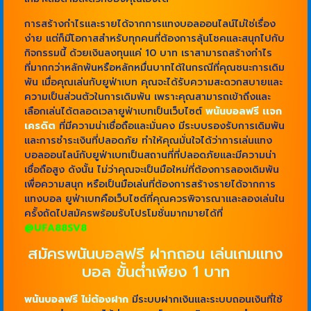
การสร้างกำไรและรายได้จากการแทงบอลออนไลน์ไม่ใช่เรื่อง
ง่าย แต่ก็มีโอกาสสำหรับทุกคนที่ต้องการลุ้นโชคและสนุกไปกับ
กิจกรรมนี้ ด้วยเงินลงทุนแค่ 10 บาท เราสามารถสร้างกำไร
ที่มากกว่าหลักพันหรือหลักหมื่นบาทได้ในกรณีที่คุณชนะการเดิม
พัน เมื่อคุณเล่นกับยูฟ่าเบท คุณจะได้รับความสะดวกสบายและ
ความเป็นส่วนตัวในการเดิมพัน เพราะคุณสามารถเข้าถึงและ
เลือกเล่นได้ตลอดเวลายูฟ่าเบทเป็นเว็บไซต์
พนันบอลฟรี เเจก
เครดิต
ที่มีความน่าเชื่อถือและมั่นคง มีระบบรองรับการเดิมพัน
และการชำระเงินที่ปลอดภัย ทำให้คุณมั่นใจได้ว่าการเล่นแทง
บอลออนไลน์กับยูฟ่าเบทเป็นสถานที่ที่ปลอดภัยและมีความน่า
เชื่อถือสูง ดังนั้น ไม่ว่าคุณจะเป็นมือใหม่ที่ต้องการลองเดิมพัน
เพื่อความสนุก หรือเป็นมือเล่นที่ต้องการสร้างรายได้จากการ
แทงบอล ยูฟ่าเบทคือเว็บไซต์ที่คุณควรพิจารณาและลองเล่นใน
ครั้งถัดไป
สมัครพร้อมรับโปรโมชั่นมากมายได้ที่
@UFA88SV8
สมัครพนันบอลฟรี ฝากถอน เล่นเกมแทง
บอล ขั้นต่ำเพียง 1 บาท
พนันบอลฟรี ไม่ต้องฝาก
มีระบบฝากเงินและระบบถอนเงินที่ใช้