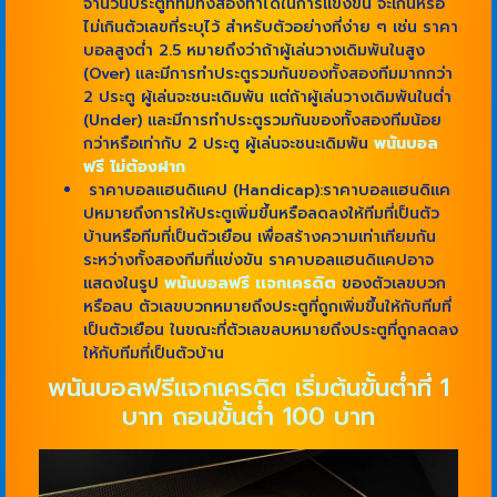
จำนวนประตูที่ทีมทั้งสองทำได้ในการแข่งขัน จะเกินหรือ
ไม่เกินตัวเลขที่ระบุไว้ สำหรับตัวอย่างที่ง่าย ๆ เช่น ราคา
บอลสูงต่ำ 2.5 หมายถึงว่าถ้าผู้เล่นวางเดิมพันในสูง
(Over) และมีการทำประตูรวมกันของทั้งสองทีมมากกว่า
2 ประตู ผู้เล่นจะชนะเดิมพัน แต่ถ้าผู้เล่นวางเดิมพันในต่ำ
(Under) และมีการทำประตูรวมกันของทั้งสองทีมน้อย
กว่าหรือเท่ากับ 2 ประตู ผู้เล่นจะชนะเดิมพัน
พนันบอล
ฟรี ไม่ต้องฝาก
ราคาบอลแฮนดิแคป (Handicap):ราคาบอลแฮนดิแค
ปหมายถึงการให้ประตูเพิ่มขึ้นหรือลดลงให้ทีมที่เป็นตัว
บ้านหรือทีมที่เป็นตัวเยือน เพื่อสร้างความเท่าเทียมกัน
ระหว่างทั้งสองทีมที่แข่งขัน ราคาบอลแฮนดิแคปอาจ
แสดงในรูป
พนันบอลฟรี เเจกเครดิต
ของตัวเลขบวก
หรือลบ ตัวเลขบวกหมายถึงประตูที่ถูกเพิ่มขึ้นให้กับทีมที่
เป็นตัวเยือน ในขณะที่ตัวเลขลบหมายถึงประตูที่ถูกลดลง
ให้กับทีมที่เป็นตัวบ้าน
พนันบอลฟรีเเจกเครดิต เริ่มต้นขั้นต่ำที่ 1
บาท ถอนขั้นต่ำ 100 บาท