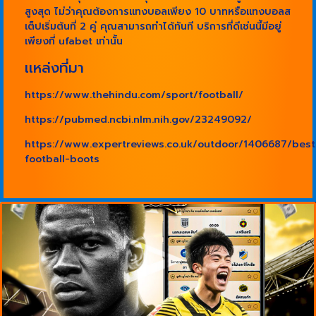
สูงสุด ไม่ว่าคุณต้องการแทงบอลเพียง 10 บาทหรือแทงบอลส
เต็ปเริ่มต้นที่ 2 คู่ คุณสามารถทำได้ทันที บริการที่ดีเช่นนี้มีอยู่
เพียงที่ ufabet เท่านั้น
เเหล่งที่มา
https://www.thehindu.com/sport/football/
https://pubmed.ncbi.nlm.nih.gov/23249092/
https://www.expertreviews.co.uk/outdoor/1406687/best
football-boots