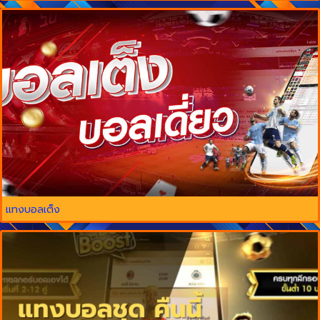
แทงบอลเต็ง