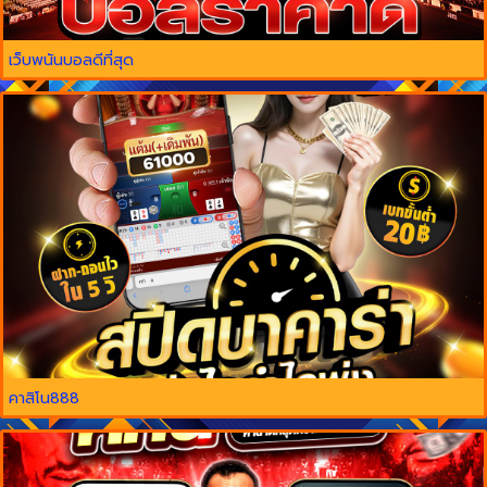
เว็บพนันบอลดีที่สุด
คาสิโน888