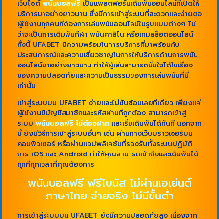
เว็บไซต์
พนันบอลฟรี
เป็นแพลตฟอร์มเดิมพันออนไลน์ที่เปิดให้
บริการมาอย่างยาวนาน ซึ่งมีการเข้าสู่ระบบที่สะดวกและง่ายต่อ
ผู้ใช้งานทุกคนที่ต้องการเล่นพนันออนไลน์ในรูปแบบต่างๆ ไม่
ว่าจะเป็นการเดิมพันกีฬา พนันคาสิโน หรือเกมสล็อตออนไลน์
ทั้งนี้ UFABET มีความพร้อมในการบริการที่มาพร้อมกับ
ประสบการณ์และความเชี่ยวชาญในการให้บริการด้านการพนัน
ออนไลน์มาอย่างยาวนาน ทำให้ผู้เล่นสามารถมั่นใจได้ในเรื่อง
ของความปลอดภัยและความเป็นธรรมของการเล่นพนันที่นี่
เท่านั้น
เข้าสู่ระบบบน UFABET ง่ายและไม่ซับซ้อนเลยทีเดียว เพียงแค่
ผู้ใช้งานมีบัญชีสมาชิกและรหัสผ่านที่ถูกต้อง สามารถเข้าสู่
ระบบ
พนันบอลฟรี ไม่ต้องฝาก
และเริ่มเดิมพันได้ทันที นอกจาก
นี้ ยังมีวิธีการเข้าสู่ระบบอื่นๆ เช่น ผ่านทางเว็บบราวเซอร์บน
คอมพิวเตอร์ หรือผ่านแอปพลิเคชันที่รองรับทั้งระบบปฏิบัติ
การ iOS และ Android ทำให้คุณสามารถเข้าถึงและเดิมพันได้
ทุกที่ทุกเวลาที่คุณต้องการ
พนันบอลฟรี ฟรีโบนัส ไม่ผ่านเอเย่นต์
ภาษาไทย จ่ายจริง ไม่มีขั้นต่ำ
การเข้าสู่ระบบบน UFABET ยังมีความปลอดภัยสูง เนื่องจาก