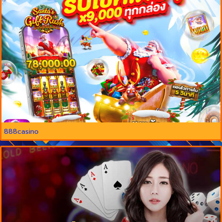
888casino