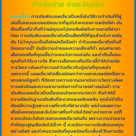
ทำเงินง่าย จ่ายเงินจริง
บอลเดี่ยว
การเดิมพันบอลเดี่ยวเป็นหนึ่งในวิธีการทำเงินที่ที่ผู้
เล่นชื่นชอบและยอดนิยมมากที่สุดในโลกของการพนันกีฬา มัน
เป็นเรื่องที่น่าทึ่งที่ว่าแม้คุณจะไม่เคยสัมผัสกับการแทงกีฬามา
ก่อน การเดิมพันบอลเดี่ยวยังเป็นเลือกที่ดีที่สุดสำหรับการเริ่ม
ต้น ไม่ว่าคุณจะเป็นมือใหม่หรือมือเก๋า ทำไมบอลเดี่ยวถึงเป็นที่
นิยมขนาดนี้? มันมีความง่ายและความเสี่ยงที่ต่ำ คุณสามารถ
เลือกแทงทีมที่คุณเชื่อว่าจะชนะในการแข่งขัน และถ้าทีมนั้นชนะ
คุณก็จะได้รับรางวัล ซึ่งการเลือกแทงทีมเดียวนี้ทำให้ง่ายต่อ
การวิเคราะห์และทำความเข้าใจเกี่ยวกับคู่แข่งที่คุณสนใจ
นอกจากนี้ บอลเดี่ยวยังเสี่ยงน้อยกว่าการแทงบอลต่อหรือการ
แทงสกอร์สูงต่ำ ที่ต้องการความชาญฉลาดในการวิเคราะห์ผล
การแข่งขันและความสามารถในการทำนายอย่างแม่นยำ การ
เดิมพันบอลเดี่ยวเป็นเรื่องของโชคลาภมากกว่า ซึ่งทำให้มี
ความนิยมในฐานะเดิมพันที่สะดวกและเพลิดเพลิน คุณไม่จำเป็น
ต้องมีความรู้เฉพาะทางเกี่ยวกับกีฬามากนัก แค่นำเสนอความ
เชื่อมั่นของคุณและจับโอกาสที่จะทำเงินได้อย่างง่ายดาย แต่ก็
ควรระมัดระวังในการแทงบอลเดี่ยวเช่นกัน เพราะความง่ายอาจ
ทำให้คุณสูญเสียเงินได้เร็วๆ นี้ ควรจัดการการเดิมพันของคุณ
อย่างมีสติ และกำหนดวงเงินที่คุณพร้อมที่จะเสี่ยงไว้ในการเดิม