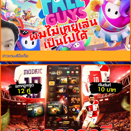
ข่าวเกมส์มือถือ