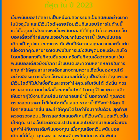
ที่สุด ใน ปี 2023
เว็บพนันบอลได้กลายเป็นหนึ่งในกิจกรรมที่เป็นที่นิยมอย่างมาก
ในปัจจุบัน และมีเว็บไซต์หลายร้อยเว็บที่เสนอบริการในด้านนี้
แต่เมื่อคุณกำลังมองหาเว็บพนันบอลที่ดีที่สุด ไม่ควรพลาดเว็บ
บอลเดี่ยวที่กำลังมาแรงอย่างมากในวงการนี้ เว็บพนันบอล
เดี่ยวเป็นรูปแบบของการเดิมพันที่ให้ความสนุกสนานและตื่นเต้น
เนื่องจากคุณสามารถเดิมพันในการแข่งขันฟุตบอลแต่ละเกมได้
โดยเลือกแทงทีมที่คุณชื่นชอบ หรือทีมที่คุณเชื่อว่าจะชนะ เว็บ
พนันบอลเดี่ยวยังมีราคาน้ำแบบดีและความหลากหลายในการ
แทง ทำให้คุณสามารถเลือกแทงตามความเชื่อมั่นของคุณได้
อย่างอิสระ การเลือกเว็บพนันบอลที่ดีที่สุดเป็นสิ่งสำคัญ เพราะ
มีเว็บไซต์ที่ไม่น่าเชื่อถือและอาจทำให้คุณเสียเงินได้ ดังนั้น ควร
ตรวจสอบความน่าเชื่อถือของเว็บไซต์ โดยดูรีวิวและความคิด
เห็นจากผู้ใช้งานที่เคยใช้บริการก่อนหน้านี้ นอกจากนี้ คุณควร
ตรวจสอบราคาน้ำที่เว็บไซต์นั้นเสนอ ราคาน้ำที่ดีจะทำให้คุณมี
โอกาสชนะมากขึ้น และทำให้คุณได้รับกำไรมากขึ้นด้วย สุดท้าย
ควรตรวจสอบบริการและข้อเสนอพิเศษที่เว็บพนันบอลเดี่ยวนั้น
มีให้คุณ บางเว็บไซต์อาจมีโปรโมชั่นและโบนัสที่น่าสนใจที่จะเพิ่ม
มูลค่าให้กับการเดิมพันของคุณ เมื่อคุณเลือกเว็บพนันบอล
เดี่ยวที่ดีที่สุด คุณจะสามารถเพลิดเพลินกับการเดิมพันใน