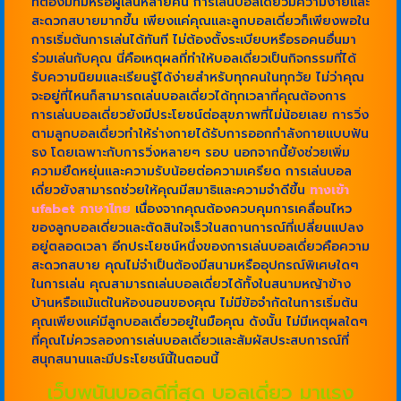
ที่ต้องมีทีมหรือผู้เล่นหลายคน การเล่นบอลเดี่ยวมีความง่ายและ
สะดวกสบายมากขึ้น เพียงแค่คุณและลูกบอลเดี่ยวก็เพียงพอใน
การเริ่มต้นการเล่นได้ทันที ไม่ต้องตั้งระเบียบหรือรอคนอื่นมา
ร่วมเล่นกับคุณ นี่คือเหตุผลที่ทำให้บอลเดี่ยวเป็นกิจกรรมที่ได้
รับความนิยมและเรียนรู้ได้ง่ายสำหรับทุกคนในทุกวัย ไม่ว่าคุณ
จะอยู่ที่ไหนก็สามารถเล่นบอลเดี่ยวได้ทุกเวลาที่คุณต้องการ
การเล่นบอลเดี่ยวยังมีประโยชน์ต่อสุขภาพที่ไม่น้อยเลย การวิ่ง
ตามลูกบอลเดี่ยวทำให้ร่างกายได้รับการออกกำลังกายแบบฟัน
ธง โดยเฉพาะกับการวิ่งหลายๆ รอบ นอกจากนี้ยังช่วยเพิ่ม
ความยืดหยุ่นและความรับน้อยต่อความเครียด การเล่นบอล
เดี่ยวยังสามารถช่วยให้คุณมีสมาธิและความจำดีขึ้น
ทางเข้า
ufabet ภาษาไทย
เนื่องจากคุณต้องควบคุมการเคลื่อนไหว
ของลูกบอลเดี่ยวและตัดสินใจเร็วในสถานการณ์ที่เปลี่ยนแปลง
อยู่ตลอดเวลา อีกประโยชน์หนึ่งของการเล่นบอลเดี่ยวคือความ
สะดวกสบาย คุณไม่จำเป็นต้องมีสนามหรืออุปกรณ์พิเศษใดๆ
ในการเล่น คุณสามารถเล่นบอลเดี่ยวได้ทั้งในสนามหญ้าข้าง
บ้านหรือแม้แต่ในห้องนอนของคุณ ไม่มีข้อจำกัดในการเริ่มต้น
คุณเพียงแค่มีลูกบอลเดี่ยวอยู่ในมือคุณ ดังนั้น ไม่มีเหตุผลใดๆ
ที่คุณไม่ควรลองการเล่นบอลเดี่ยวและสัมผัสประสบการณ์ที่
สนุกสนานและมีประโยชน์นี้ในตอนนี้
เว็บพนันบอลดีที่สุด บอลเดี่ยว มาแรง