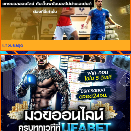
แทงบอลชุด