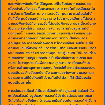
และเพลิดเพลินกับกีฬานี้ในรูปแบบที่ไม่ซับซ้อน การเล่นบอล
เดี่ยวยังเป็นกิจกรรมที่สะดวกและสบาย คุณไม่ต้องเสียเวลาใน
การจัดการทีมหรือตารางการแข่งขัน คุณสามารถเริ่มเล่นได้
ทันทีเมื่อคุณมีอารมณ์และเวลาว่าง ไม่ว่าคุณจะเป็นคนที่ต้องทำ
งานออฟิศหรือมีกิจกรรมอื่นที่ต้องรับผิดชอบ บอลเดี่ยวยังคง
เป็นทางเลือกที่ดีในการออกกำลังกายและสร้างสุขภาพที่ดี
นอกจากนี้ การเล่นบอลเดี่ยวยังสามารถเสริมสร้างทักษะและ
ความสามารถของคุณในด้านต่างๆ ไม่ว่าจะเป็นทักษะการ
ควบคุมบอล การออกกำลังกาย หรือการเล่นกับคนอื่น ๆ ที่มี
ความสนใจในกีฬาเดียวกัน การพัฒนาทักษะและสมรรถนะในการ
เล่นบอลเดี่ยวจะสร้างโอกาสให้คุณเรียนรู้และเติบโตในด้านต่าง
ๆ ของชีวิต ในสรุป บอลเดี่ยวเป็นกีฬาที่เล่นง่าย สะดวก และ
สบาย ไม่ว่าคุณจะเล่นเพื่อความสนุกสนาน การฝึกฝนทักษะ
หรือการพัฒนาสุขภาพของคุณ ก็ควรให้โอกาสตัวเองลองเล่น
บอลเดี่ยวอย่างน้อยหนึ่งครั้ง และคุณจะค้นพบความสนุกและ
ประสบการณ์ที่ยิ่งใหญ่ที่ไม่เคยคิดถึงได้จากกีฬานี้เพียงเล่น
แบบเดี่ยวเท่านั้น
การเล่นบอลเดี่ยวไม่เพียงแต่เป็นกีฬาที่สนุกและน่าสนใจเท่านั้น
แต่ยังเสริมสร้างรูปแบบการเล่นที่มีประโยชน์ต่อร่างกายและ
จิตใจได้อย่างยิ่งใหญ่ โดยเฉพาะเมื่อเทียบกับการเล่นกีฬาอื่น ๆ