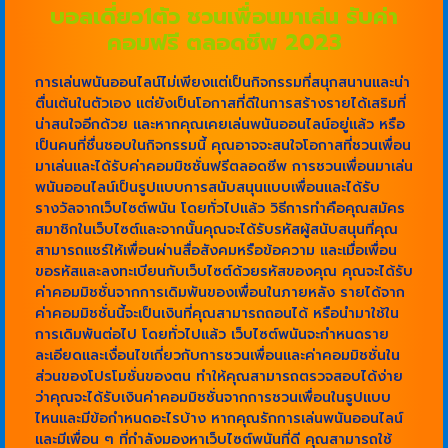
บอลเดี่ยว1ตัว ชวนเพื่อนมาเล่น รับค่า
คอมฟรี ตลอดชีพ 2023
การเล่นพนันออนไลน์ไม่เพียงแต่เป็นกิจกรรมที่สนุกสนานและน่า
ตื่นเต้นในตัวเอง แต่ยังเป็นโอกาสที่ดีในการสร้างรายได้เสริมที่
น่าสนใจอีกด้วย และหากคุณเคยเล่นพนันออนไลน์อยู่แล้ว หรือ
เป็นคนที่ชื่นชอบในกิจกรรมนี้ คุณอาจจะสนใจโอกาสที่ชวนเพื่อน
มาเล่นและได้รับค่าคอมมิชชั่นฟรีตลอดชีพ การชวนเพื่อนมาเล่น
พนันออนไลน์เป็นรูปแบบการสนับสนุนแบบเพื่อนและได้รับ
รางวัลจากเว็บไซต์พนัน โดยทั่วไปแล้ว วิธีการทำคือคุณสมัคร
สมาชิกในเว็บไซต์และจากนั้นคุณจะได้รับรหัสผู้สนับสนุนที่คุณ
สามารถแชร์ให้เพื่อนผ่านสื่อสังคมหรือข้อความ และเมื่อเพื่อน
ขอรหัสและลงทะเบียนกับเว็บไซต์ด้วยรหัสของคุณ คุณจะได้รับ
ค่าคอมมิชชั่นจากการเดิมพันของเพื่อนในภายหลัง รายได้จาก
ค่าคอมมิชชั่นนี้จะเป็นเงินที่คุณสามารถถอนได้ หรือนำมาใช้ใน
การเดิมพันต่อไป โดยทั่วไปแล้ว เว็บไซต์พนันจะกำหนดราย
ละเอียดและเงื่อนไขเกี่ยวกับการชวนเพื่อนและค่าคอมมิชชั่นใน
ส่วนของโปรโมชั่นของตน ทำให้คุณสามารถตรวจสอบได้ง่าย
ว่าคุณจะได้รับเงินค่าคอมมิชชั่นจากการชวนเพื่อนในรูปแบบ
ไหนและมีข้อกำหนดอะไรบ้าง หากคุณรักการเล่นพนันออนไลน์
และมีเพื่อน ๆ ที่กำลังมองหาเว็บไซต์พนันที่ดี คุณสามารถใช้