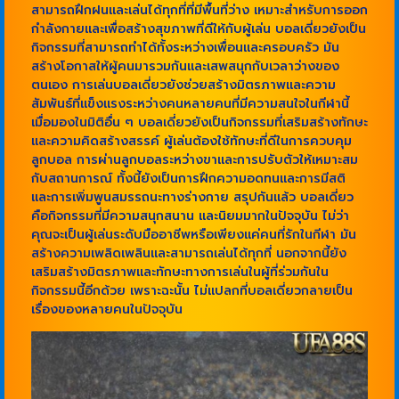
สามารถฝึกฝนและเล่นได้ทุกที่ที่มีพื้นที่ว่าง เหมาะสำหรับการออก
กำลังกายและเพื่อสร้างสุขภาพที่ดีให้กับผู้เล่น บอลเดี่ยวยังเป็น
กิจกรรมที่สามารถทำได้ทั้งระหว่างเพื่อนและครอบครัว มัน
สร้างโอกาสให้ผู้คนมารวมกันและเสพสนุกกับเวลาว่างของ
ตนเอง การเล่นบอลเดี่ยวยังช่วยสร้างมิตรภาพและความ
สัมพันธ์ที่แข็งแรงระหว่างคนหลายคนที่มีความสนใจในกีฬานี้
เมื่อมองในมิติอื่น ๆ บอลเดี่ยวยังเป็นกิจกรรมที่เสริมสร้างทักษะ
และความคิดสร้างสรรค์ ผู้เล่นต้องใช้ทักษะที่ดีในการควบคุม
ลูกบอล การผ่านลูกบอลระหว่างขาและการปรับตัวให้เหมาะสม
กับสถานการณ์ ทั้งนี้ยังเป็นการฝึกความอดทนและการมีสติ
และการเพิ่มพูนสมรรถนะทางร่างกาย สรุปกันแล้ว บอลเดี่ยว
คือกิจกรรมที่มีความสนุกสนาน และนิยมมากในปัจจุบัน ไม่ว่า
คุณจะเป็นผู้เล่นระดับมืออาชีพหรือเพียงแค่คนที่รักในกีฬา มัน
สร้างความเพลิดเพลินและสามารถเล่นได้ทุกที่ นอกจากนี้ยัง
เสริมสร้างมิตรภาพและทักษะทางการเล่นในผู้ที่ร่วมกันใน
กิจกรรมนี้อีกด้วย เพราะฉะนั้น ไม่แปลกที่บอลเดี่ยวกลายเป็น
เรื่องของหลายคนในปัจจุบัน