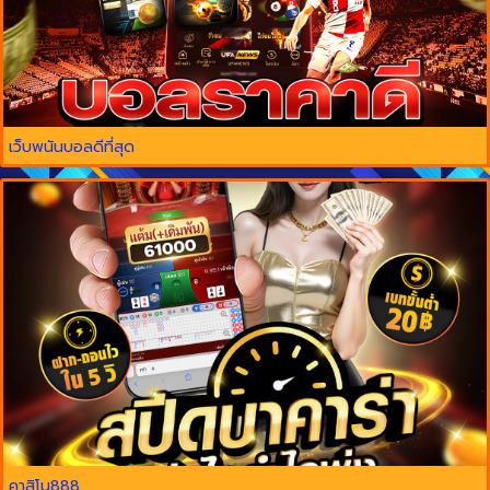
เว็บพนันบอลดีที่สุด
คาสิโน888