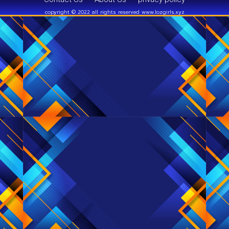
copyright © 2022 all rights reserved
www.lozgirls.xyz