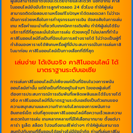
ผู้เล่นสามารถเข้าถึงเงินได้โดยง่ายและสะดวก นอกจากนี้ คาสิ
โนออนไลน์ยังมีบริการลูกค้าตลอด 24 ชั่วโมง ทำให้ผู้เล่น
สามารถติดต่อสอบถามหรือแก้ไขปัญหาได้ตลอดเวลา ไม่ว่าจะ
เป็นการช่วยเหลือในการทำธุรกรรมการเงิน ข้อสงสัยในการเล่น
เกม หรือคำแนะนำเกี่ยวกับเทคนิคการเดิมพัน ทำให้ผู้เล่นได้รับ
บริการที่ดีที่สุดและมั่นใจในการเล่น ด้วยเหตุนี้ ไม่แปลกที่ทำไม
คาสิโนออนไลน์ถึงเป็นที่นิยมในการสร้างรายได้ ไม่ว่าจะเป็นผู้ที่
กำลังมองหารายได้พิเศษหรือผู้ที่มีประสบการณ์ในการเล่นคาสิ
โนมาก่อน คาสิโนออนไลน์เป็นทางเลือกที่ดีที่สุด
เล่นง่าย ได้เงินจริง คาสิโนออนไลน์ ได้
มาตราฐานระดับเอเชีย
การเล่นคาสิโนออนไลน์ไม่เพียงแค่เป็นที่นิยมในวงการพนัน
ออนไลน์เท่านั้น แต่ยังเป็นที่ติดอยู่ในล้านๆ ใจของผู้เล่นที่
ต้องการประสบการณ์การเดิมพันที่เพลิดเพลินและได้รับรายได้
จริง คาสิโนออนไลน์ที่มีมาตรฐานระดับเอเชียเป็นตัวแทนของ
ความสนุกสนานและความท้าทายในโลกของการพนันทาง
อินเทอร์เน็ต เด่นที่สุดของคาสิโนออนไลน์คือความเร็วและความ
สะดวกในการเล่น เกมหลากหลายที่มีให้เลือกมากมาย ตั้งแต่บา
คาร่า รูเล็ต สล็อต ไปจนถึงเกมส์ไพ่ต่างๆ ทำให้ผู้เล่นสามารถ
สนุกไปกับเกมที่ชื่นชอบได้อย่างไม่มีข้อจำกัด ท่านที่เล่นคาสิโน