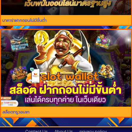
บาคาร่าฝากถอนไม่มีขั้นต่ำ
สล็อตทรูวอเลท
Contact Us
About Us
privacy policy