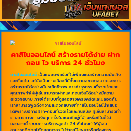
คาสิโนออนไลน์ สร้างรายได้ง่าย ฝาก
ถอน ไว บริการ 24 ชั่วโมง
คาสิโนออนไลน์
เป็นแพลตฟอร์มที่ไม่เพียงแต่สร้างความบันเทิง
และตื่นเต้น แต่ยังเป็นทางเลือกที่มีทั้งความสะดวกสบายและการ
สร้างรายได้อย่างมีประสิทธิภาพ การทำธุรกรรมที่รวดเร็วและ
คุณภาพทำให้ผู้เล่นสามารถฝากและถอนเงินได้อย่างมีความ
สะดวกสบาย ภายใต้ระบบที่ดูแลอย่างเคร่งครัดและปลอดภัย
เราสามารถพูดถึงความสะดวกสบายที่คาสิโนออนไลน์นำเสนอ
ได้เพราะบริการฝาก-ถอนที่รวดเร็วและทันสมัย ผู้เล่นสามารถทำ
รายการทางการเงินทุกครั้งในขณะที่อยู่ที่บ้านหรือที่ใดก็ได้
นอกจากนี้ ระบบการบริการลูกค้า 24 ชั่วโมงทำให้ผู้เล่น
สามารถติดต่อได้ตลอดเวลา ไม่ว่าจะมีปัญหาหรือต้องการ