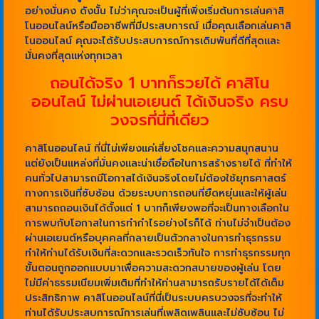
อย่างมั่นคง ดังนั้น ไม่ว่าคุณจะเป็นผู้ที่เพิ่งเริ่มต้นการเล่นคาสิ
โนออนไลน์หรือมืออาชีพที่มีประสบการณ์ เมื่อคุณเลือกเล่นคาสิ
โนออนไลน์ คุณจะได้รับประสบการณ์การเดิมพันที่ดีที่สุดและ
มั่นคงที่สุดแห่งทุกเวลา
ถอนได้จริง 1 บาทก็รวยได้ คาสิโน
ออนไลน์ ไม่ผ่านเอเยนต์ ได้เงินจริง ครบ
วงจรที่นี่ที่เดียว
คาสิโนออนไลน์ ที่นี่ไม่เพียงแค่เสี่ยงโชคและความสนุกสนาน
แต่ยังเป็นแหล่งที่มั่นคงและน่าเชื่อถือในการสร้างรายได้ ที่ทำให้
คนทั่วไปสามารถมีโอกาสได้เงินจริงโดยไม่ต้องใช้ยุทธศาสตร์
ทางการเงินที่ซับซ้อน ด้วยระบบการถอนที่ยืดหยุ่นและให้ผู้เล่น
สามารถถอนเงินได้ตั้งแต่ 1 บาทก็เพียงพอที่จะเป็นทางเลือกใน
การพบกับโอกาสในการทำกำไรอย่างไรก็ได้ ท่านไม่จำเป็นต้อง
ผ่านเอเยนต์หรือบุคคลที่กลายเป็นตัวกลางในการทำธุรกรรม
ทำให้ท่านได้รับเงินที่สะดวกและรวดเร็วทันใจ การทำธุรกรรมทุก
ขั้นตอนถูกออกแบบมาเพื่อความสะดวกสบายของผู้เล่น โดย
ไม่มีค่าธรรมเนียมเพิ่มเติมที่ทำให้ท่านสามารถรับรายได้ได้เต็ม
ประสิทธิภาพ คาสิโนออนไลน์ที่นี่เป็นระบบครบวงจรที่จะทำให้
ท่านได้รับประสบการณ์การเล่นที่เพลิดเพลินและไม่ซับซ้อน ไม่