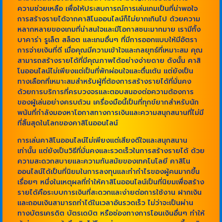
ความช่วยเหลือ เพื่อให้ประสบการณ์การเล่นเกมเป็นที่น่าพอใจ
การสร้างรายได้จากคาสิโนออนไลน์ก็ไม่ยากเกินไป ด้วยความ
หลากหลายของเกมที่น่าสนใจและมีโอกาสชนะมากมาย เรามีทั้ง
บาคาร่า รูเล็ต สล็อต และเกมอื่นๆ ที่มีการออกแบบให้มีอัตรา
การจ่ายเงินที่ดี เมื่อคุณมีความเข้าใจและกลยุทธ์ที่เหมาะสม คุณ
สามารถสร้างรายได้ที่มีคุณภาพได้อย่างง่ายดาย ดังนั้น คาสิ
โนออนไลน์ไม่เพียงแต่เป็นที่พักผ่อนใจและตื่นเต้น แต่ยังเป็น
ทางเลือกที่เหมาะสมสำหรับผู้ที่ต้องการสร้างรายได้ที่มั่นคง
ด้วยการบริการที่ครบวงจรและตอบสนองต่อความต้องการ
ของผู้เล่นอย่างครบถ้วน เครื่องมือนี้เป็นที่ทุกข์ยากสำหรับนัก
พนันที่กำลังมองหาโอกาสทางการเงินและความสนุกสนานที่ไม่มี
ที่สิ้นสุดในโลกของคาสิโนออนไลน์
การเล่นคาสิโนออนไลน์ไม่เพียงแต่เสียงดีใจและสนุกสนาน
เท่านั้น แต่ยังเป็นวิธีที่มั่นคงและรวดเร็วในการสร้างรายได้ ด้วย
ความสะดวกสบายและความทันสมัยของเทคโนโลยี คาสิโน
ออนไลน์ได้เป็นที่นิยมในการลงทุนและทำกำไรของผู้คนมากขึ้น
เรื่อยๆ หนึ่งในเหตุผลที่ทำให้คาสิโนออนไลน์เป็นที่นิยมเพื่อสร้าง
รายได้คือระบบการเงินที่สะดวกและง่ายต่อการใช้งาน ฝากเงิน
และถอนเงินสามารถทำได้ในเวลาอันรวดเร็ว ไม่ว่าจะเป็นผ่าน
ทางบัตรเครดิต บัตรเดบิต หรือช่องทางการโอนเงินอื่นๆ ทำให้