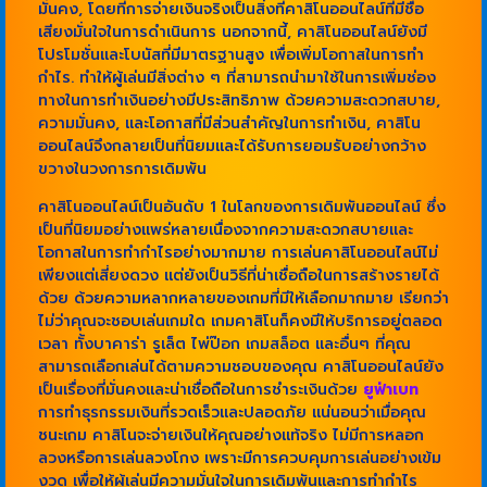
มั่นคง, โดยที่การจ่ายเงินจริงเป็นสิ่งที่คาสิโนออนไลน์ที่มีชื่อ
เสียงมั่นใจในการดำเนินการ นอกจากนี้, คาสิโนออนไลน์ยังมี
โปรโมชั่นและโบนัสที่มีมาตรฐานสูง เพื่อเพิ่มโอกาสในการทำ
กำไร. ทำให้ผู้เล่นมีสิ่งต่าง ๆ ที่สามารถนำมาใช้ในการเพิ่มช่อง
ทางในการทำเงินอย่างมีประสิทธิภาพ ด้วยความสะดวกสบาย,
ความมั่นคง, และโอกาสที่มีส่วนสำคัญในการทำเงิน, คาสิโน
ออนไลน์จึงกลายเป็นที่นิยมและได้รับการยอมรับอย่างกว้าง
ขวางในวงการการเดิมพัน
คาสิโนออนไลน์เป็นอันดับ 1 ในโลกของการเดิมพันออนไลน์ ซึ่ง
เป็นที่นิยมอย่างแพร่หลายเนื่องจากความสะดวกสบายและ
โอกาสในการทำกำไรอย่างมากมาย การเล่นคาสิโนออนไลน์ไม่
เพียงแต่เสี่ยงดวง แต่ยังเป็นวิธีที่น่าเชื่อถือในการสร้างรายได้
ด้วย ด้วยความหลากหลายของเกมที่มีให้เลือกมากมาย เรียกว่า
ไม่ว่าคุณจะชอบเล่นเกมใด เกมคาสิโนก็คงมีให้บริการอยู่ตลอด
เวลา ทั้งบาคาร่า รูเล็ต ไพ่ป๊อก เกมสล็อต และอื่นๆ ที่คุณ
สามารถเลือกเล่นได้ตามความชอบของคุณ คาสิโนออนไลน์ยัง
เป็นเรื่องที่มั่นคงและน่าเชื่อถือในการชำระเงินด้วย
ยูฟ่าเบท
การทำธุรกรรมเงินที่รวดเร็วและปลอดภัย แน่นอนว่าเมื่อคุณ
ชนะเกม คาสิโนจะจ่ายเงินให้คุณอย่างแท้จริง ไม่มีการหลอก
ลวงหรือการเล่นลวงโกง เพราะมีการควบคุมการเล่นอย่างเข้ม
งวด เพื่อให้ผู้เล่นมีความมั่นใจในการเดิมพันและการทำกำไร