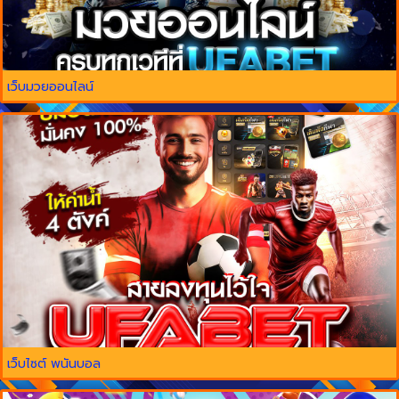
เว็บมวยออนไลน์
เว็บไซต์ พนันบอล