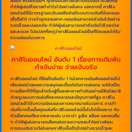
สล็อต หรือเกมอื่นๆ ทุกเกมมีโอกาสในการชนะเงินรางวัลใหญ่
ทำให้ผู้เล่นมีโอกาสทำกำไรได้อย่างมั่นคง นอกจากนี้ คาสิโน
ออนไลน์ที่มีมาตรฐานระดับเอเชียยังมีระบบการเงินที่มั่นคงและ
เชื่อถือได้ การทำธุรกรรมฝาก-ถอนเงินสามารถดำเนินได้อย่าง
รวดเร็วและปลอดภัย ทำให้ผู้เล่นสามารถเข้าถึงเงินได้โดยง่าย
และสะดวก ไม่แปลกที่เหตุว่าคาสิโนออนไลน์เป็นที่นิยมและได้รับ
ความนิยมในวงการ
คาสิโนออนไลน์ อันดับ 1 เรื่องการเดิมพัน
ทำเงินง่าย จ่ายเงินจริง
คาสิโนออนไลน์ ที่ถือเป็นอันดับ 1 ในโลกการเดิมพันออนไลน์ไม่
เพียงแต่นำเสนอความสนุกและตื่นเต้นในการเล่นเกม แต่ยังเป็น
ทางเลือกที่ดีที่สุดสำหรับผู้ที่มองหาทางทำเงินอย่างมีสิ่งมีสมาธิ
ด้วยรูปแบบการเล่นที่หลากหลายและมีคุณภาพที่สูง คาสิโน
ออนไลน์ได้รับความนิยมและเคารพมากมายในวงการ การทำ
เงินที่มากขึ้นเมื่อคุณเล่นที่คาสิโนออนไลน์นั้นไม่ใช่เรื่องยาก กับ
ตัวเลือกเกมที่หลากหลายเช่น บาคาร่า รูเล็ต สล็อต และเกมอื่น
ๆ ทำให้ผู้เล่นสามารถเลือกเล่นตามความชอบได้อย่างอิสระ.
การชนะเงินรางวัลในเกมคาสิโนนั้นเป็นไปอย่างรวดเร็วและ