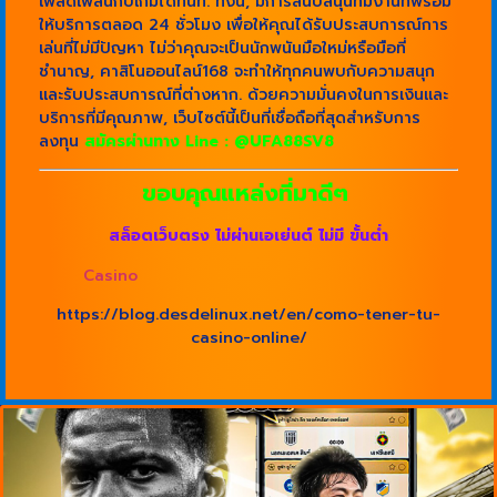
เพลิดเพลินกับเกมได้ทันที. ทั้งนี้, มีการสนับสนุนทีมงานที่พร้อม
ให้บริการตลอด 24 ชั่วโมง เพื่อให้คุณได้รับประสบการณ์การ
เล่นที่ไม่มีปัญหา ไม่ว่าคุณจะเป็นนักพนันมือใหม่หรือมือที่
ชำนาญ, คาสิโนออนไลน์168 จะทำให้ทุกคนพบกับความสนุก
และรับประสบการณ์ที่ต่างหาก. ด้วยความมั่นคงในการเงินและ
บริการที่มีคุณภาพ, เว็บไซต์นี้เป็นที่เชื่อถือที่สุดสำหรับการ
ลงทุน
สมัครผ่านทาง Line :
@UFA88SV8
ขอบคุณแหล่งที่มาดีๆ
สล็อตเว็บตรง ไม่ผ่านเอเย่นต์ ไม่มี ขั้นต่ำ
Casino
https://blog.desdelinux.net/en/como-tener-tu-
casino-online/