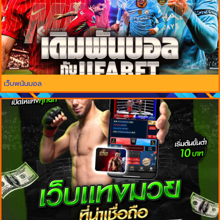
เว็บพนันบอล